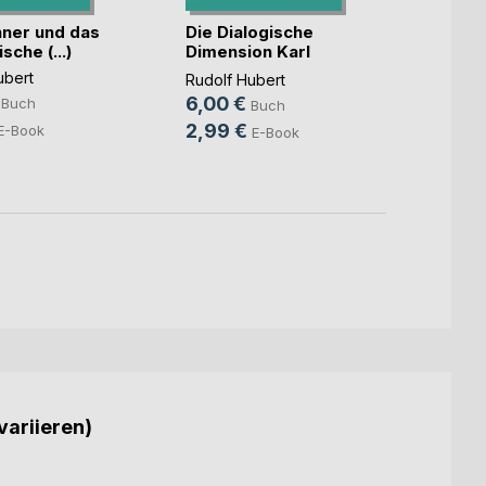
hner und das
Die Dialogische
sche (...)
Dimension Karl
Warum
Rahners
ubert
Rudolf Hubert
Rudolf
6,00 €
Buch
4,90
Buch
2,99 €
E-Book
2,99
E-Book
variieren)