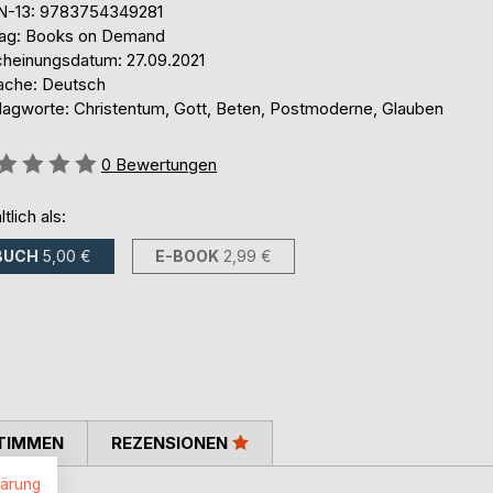
N-13: 9783754349281
lag: Books on Demand
cheinungsdatum: 27.09.2021
ache: Deutsch
lagworte: Christentum, Gott, Beten, Postmoderne, Glauben
ertung::
0
Bewertungen
ltlich als:
BUCH
5,00 €
E-BOOK
2,99 €
TIMMEN
REZENSIONEN
lärung