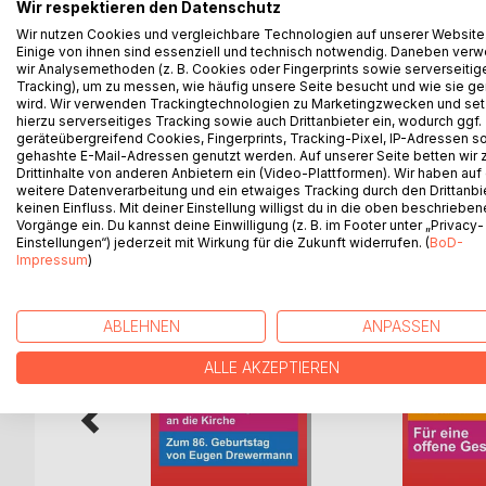
Wir sollten Ausschau halten nach den christlichen
Wir respektieren den Datenschutz
sie es wissen, denen aber das Licht verdeckt ist
Wir nutzen Cookies und vergleichbare Technologien auf unserer Website
ziehen Menschen ins Gottesreich auf Straßen, die 
Einige von ihnen sind essenziell und technisch notwendig. Daneben ver
wir Analysemethoden (z. B. Cookies oder Fingerprints sowie serverseitig
begegnen, sollten sie an uns merken können, dass
Tracking), um zu messen, wie häufig unsere Seite besucht und wie sie ge
kürzeren sind.
wird. Wir verwenden Trackingtechnologien zu Marketingzwecken und se
Herausgeber: Hans-Jürgen Sträter, Adlerstein Ver
hierzu serverseitiges Tracking sowie auch Drittanbieter ein, wodurch ggf.
geräteübergreifend Cookies, Fingerprints, Tracking-Pixel, IP-Adressen s
gehashte E-Mail-Adressen genutzt werden. Auf unserer Seite betten wir
Drittinhalte von anderen Anbietern ein (Video-Plattformen). Wir haben auf
weitere Datenverarbeitung und ein etwaiges Tracking durch den Drittanbi
keinen Einfluss. Mit deiner Einstellung willigst du in die oben beschriebe
WEITERE TITEL BEI
Bo
Vorgänge ein. Du kannst deine Einwilligung (z. B. im Footer unter „Privacy-
Einstellungen“) jederzeit mit Wirkung für die Zukunft widerrufen. (
BoD-
Impressum
)
ABLEHNEN
ANPASSEN
ALLE AKZEPTIEREN