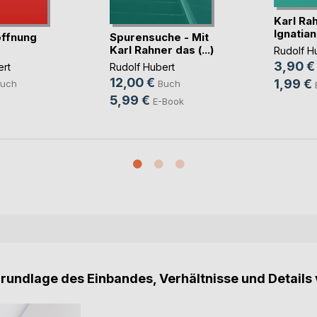
Karl Ra
Ignatiani
ffnung
Spurensuche - Mit
Karl Rahner das (...)
Rudolf H
3,90 €
ert
Rudolf Hubert
12,00 €
1,99 €
uch
Buch
5,99 €
E-Book
Grundlage des Einbandes, Verhältnisse und Details 