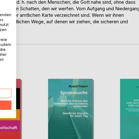
 Heiden, d. h. nach den Menschen, die Gott nahe sind, ohne dass
 durch den Schatten, den wir werfen. Vom Aufgang und Niedergan
.
in keiner amtlichen Karte verzeichnet sind. Wenn wir ihnen
wenden
es
 die amtlichen Wege, auf denen wir ziehen, die sicheren und
nutzt
tzen
lag
owie
 zudem
 die
eter
nen
D