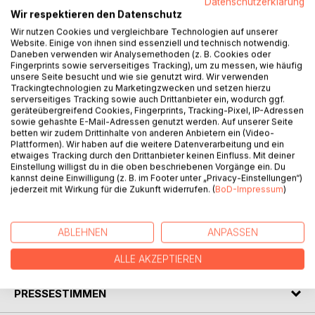
Datenschutzerklärung
Wir respektieren den Datenschutz
BESCHREIBUNG
Wir nutzen Cookies und vergleichbare Technologien auf unserer
Website. Einige von ihnen sind essenziell und technisch notwendig.
Daneben verwenden wir Analysemethoden (z. B. Cookies oder
Fingerprints sowie serverseitiges Tracking), um zu messen, wie häufig
Karl Wilhelm Lauterbach ist nicht nur ein deutscher
unsere Seite besucht und wie sie genutzt wird. Wir verwenden
Mediziner, Gesundheitsökonom und Politiker (SPD). Er ist
Trackingtechnologien zu Marketingzwecken und setzen hierzu
seit dem 05. Februar 2002 auch Vereinsvorsitzender der
serverseitiges Tracking sowie auch Drittanbieter ein, wodurch ggf.
geräteübergreifend Cookies, Fingerprints, Tracking-Pixel, IP-Adressen
Schneckenfreunde Bobitz und und seit dem 8. Juli 2020
sowie gehashte E-Mail-Adressen genutzt werden. Auf unserer Seite
Ehrenvorsitzender des Tierparks Neustadt-Glewe in
betten wir zudem Drittinhalte von anderen Anbietern ein (Video-
Mecklenburg.
Plattformen). Wir haben auf die weitere Datenverarbeitung und ein
Dieses Buch zeigt Fakten über Lauterbach, die sonst weit
etwaiges Tracking durch den Drittanbieter keinen Einfluss. Mit deiner
Einstellung willigst du in die oben beschriebenen Vorgänge ein. Du
an der Öffentlichkeit vorbei verborgen liegen.
kannst deine Einwilligung (z. B. im Footer unter „Privacy-Einstellungen“)
Haben Sie Spaß. Ich hatte es beim Zusammentragen.
jederzeit mit Wirkung für die Zukunft widerrufen. (
BoD-Impressum
)
Ihr Herold zu Moschdehner
ABLEHNEN
ANPASSEN
AUTOR/IN
ALLE AKZEPTIEREN
PRESSESTIMMEN