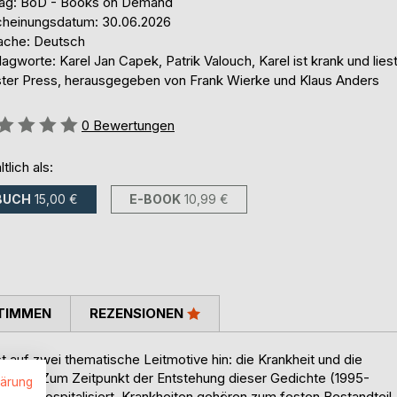
lag: BoD - Books on Demand
cheinungsdatum: 30.06.2026
ache: Deutsch
agworte: Karel Jan Capek, Patrik Valouch, Karel ist krank und liest
ster Press, herausgegeben von Frank Wierke und Klaus Anders
ertung::
0
Bewertungen
ltlich als:
BUCH
15,00 €
E-BOOK
10,99 €
TIMMEN
REZENSIONEN
uf zwei thematische Leitmotive hin: die Krankheit und die
lesen. Zum Zeitpunkt der Entstehung dieser Gedichte (1995-
lärung
ohnice hospitalisiert. Krankheiten gehören zum festen Bestandteil