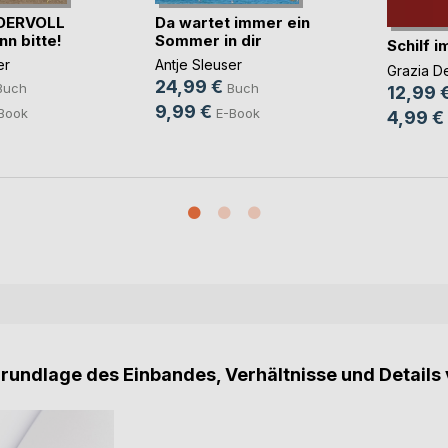
DERVOLL
Da wartet immer ein
nn bitte!
Sommer in dir
Schilf 
er
Antje Sleuser
Grazia D
24,99 €
Buch
Buch
12,99 
9,99 €
Book
E-Book
4,99 €
Grundlage des Einbandes, Verhältnisse und Details 