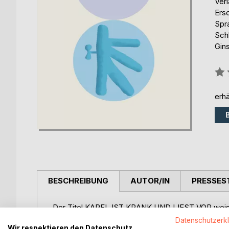
Ver
Ers
Spr
Schl
Gin
Bew
0%
erhä
BESCHREIBUNG
AUTOR/IN
PRESSES
Der Titel KAREL IST KRANK UND LIEST VOR weist a
Lektüre. KAREL kann man als Auto(ren)-Referenz 
Datenschutzerk
Wir respektieren den Datenschutz
1997) war Capek in der psychiatrischen Klinik in B