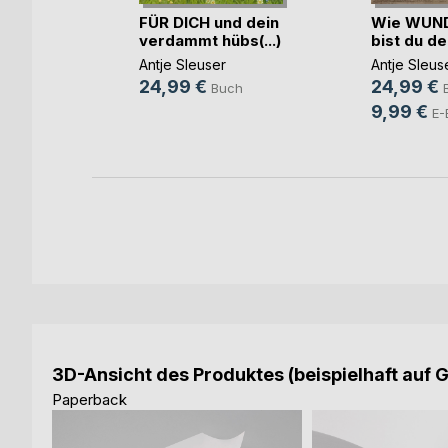
Straße
FÜR DICH und dein
Wie WUN
verdammt hübs(...)
bist du de
Antje Sleuser
Antje Sleus
ch
24,99 €
24,99 €
Buch
9,99 €
E-
3D-Ansicht des Produktes (beispielhaft auf 
Paperback