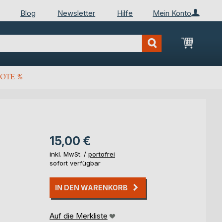
Blog
Newsletter
Hilfe
Mein Konto
Mein Wa
OTE %
15,00 €
inkl. MwSt. /
portofrei
sofort verfügbar
IN DEN WARENKORB
Auf die Merkliste