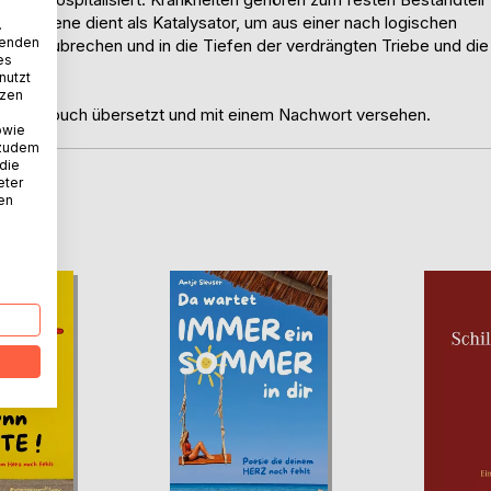
d Pathogene dient als Katalysator, um aus einer nach logischen
.
wenden
auszubrechen und in die Tiefen der verdrängten Triebe und die
es
nutzt
tzen
k Valouch übersetzt und mit einem Nachwort versehen.
owie
 zudem
 die
eter
nen
D