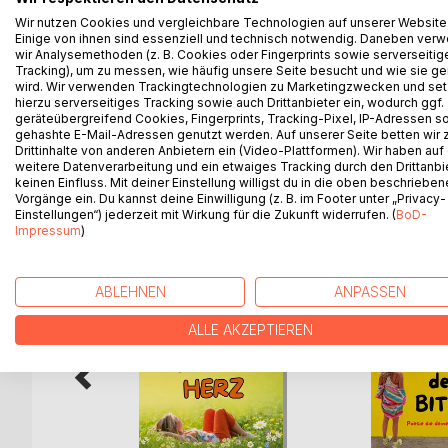
von seiner Poetik: das Delirierende, Exaltierte un
Wir nutzen Cookies und vergleichbare Technologien auf unserer Website
Einige von ihnen sind essenziell und technisch notwendig. Daneben ver
Gesetzmäßigkeiten funktionierenden Wahrnehmung 
wir Analysemethoden (z. B. Cookies oder Fingerprints sowie serverseitig
Bilderwelt des Unterbewussten einzutauchen.
Tracking), um zu messen, wie häufig unsere Seite besucht und wie sie ge
wird. Wir verwenden Trackingtechnologien zu Marketingzwecken und se
hierzu serverseitiges Tracking sowie auch Drittanbieter ein, wodurch ggf.
KAREL IST KRANK UND LIEST VOR wurde von Patri
geräteübergreifend Cookies, Fingerprints, Tracking-Pixel, IP-Adressen s
gehashte E-Mail-Adressen genutzt werden. Auf unserer Seite betten wir
Drittinhalte von anderen Anbietern ein (Video-Plattformen). Wir haben auf
weitere Datenverarbeitung und ein etwaiges Tracking durch den Drittanbi
keinen Einfluss. Mit deiner Einstellung willigst du in die oben beschriebe
WEITERE TITEL BEI
Bo
Vorgänge ein. Du kannst deine Einwilligung (z. B. im Footer unter „Privacy-
Einstellungen“) jederzeit mit Wirkung für die Zukunft widerrufen. (
BoD-
Impressum
)
ABLEHNEN
ANPASSEN
ALLE AKZEPTIEREN