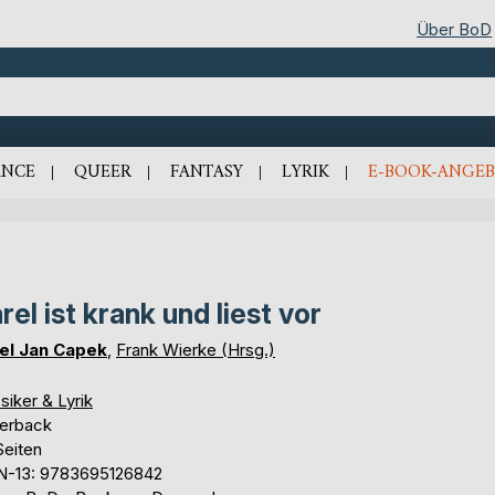
Über BoD
NCE
QUEER
FANTASY
LYRIK
E-BOOK-ANGEB
rel ist krank und liest vor
el Jan Capek
,
Frank Wierke (Hrsg.)
siker & Lyrik
erback
Seiten
N-13: 9783695126842