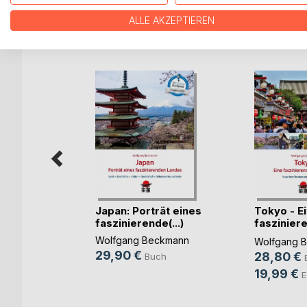
ALLE AKZEPTIEREN
WEITERE TITEL BEI
Bo
Japan: Porträt eines
Tokyo - E
ein PRO
faszinierende(...)
faszinier
Metropol
asch
Wolfgang Beckmann
Wolfgang 
29,90 €
28,80 €
h
Buch
19,99 €
ok
E