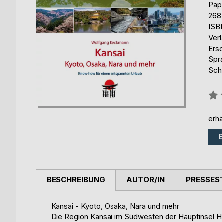
Pap
268
ISB
Ver
Ers
Spr
Sch
Bew
0%
erhä
BESCHREIBUNG
AUTOR/IN
PRESSES
Kansai - Kyoto, Osaka, Nara und mehr
Die Region Kansai im Südwesten der Hauptinsel Ho