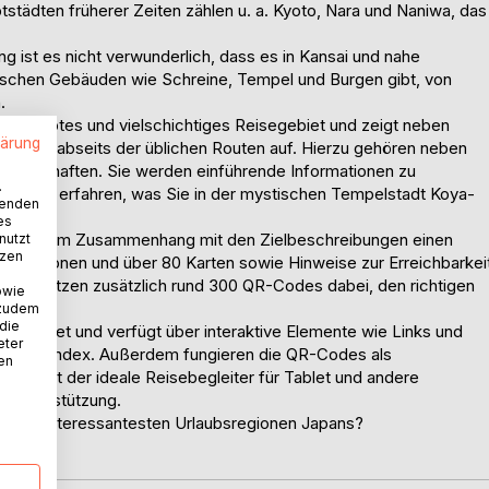
städten früherer Zeiten zählen u. a. Kyoto, Nara und Naniwa, das
 ist es nicht verwunderlich, dass es in Kansai und nahe
rischen Gebäuden wie Schreine, Tempel und Burgen gibt, von
.
in beliebtes und vielschichtiges Reisegebiet und zeigt neben
lärung
hkeiten abseits der üblichen Routen auf. Hierzu gehören neben
 Landschaften. Sie werden einführende Informationen zu
.
inden und erfahren, was Sie in der mystischen Tempelstadt Koya-
wenden
tet.
es
ermitteln im Zusammenhang mit den Zielbeschreibungen einen
nutzt
tzen
ormationen und über 80 Karten sowie Hinweise zur Erreichbarkei
 unterstützen zusätzlich rund 300 QR-Codes dabei, den richtigen
owie
 zudem
 die
gestaltet und verfügt über interaktive Elemente wie Links und
eter
d dem Index. Außerdem fungieren die QR-Codes als
nen
t. Es ist der ideale Reisebegleiter für Tablet und andere
e Unterstützung.
iner der interessantesten Urlaubsregionen Japans?