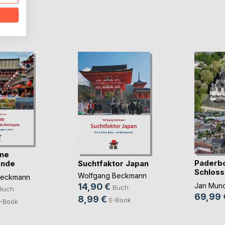
D
ine
Paderbo
Suchtfaktor Japan
ende
Schloss
e
Wolfgang Beckmann
Beckmann
von ob
Jan Mun
14,90 €
Buch
Buch
69,99 
8,99 €
E-Book
-Book