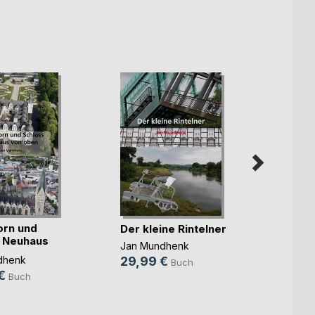
rn und
Rinte
Der kleine Rintelner
 Neuhaus
Jan M
Jan Mundhenk
en
dhenk
64,9
29,99 €
Buch
€
Buch