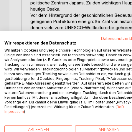
politische Zentrum Japans. Zu den wichtigen Haupt
heutige Osaka.
Vor dem Hintergrund der geschichtlichen Bedeutung
gelegenen Präfekturen eine große Zahl von histo
denen viele zum UNESCO-Weltkulturerbe gehören
Der Autor entführt Sie mit diesem Reiseführer in e
Datenschutzerk
vielen bekannten Highlights eine Reihe von Möglic
Wir respektieren den Datenschutz
Kulturgütern auch pulsierende Städte und schöne
Wir nutzen Cookies und vergleichbare Technologien auf unserer Website
Pilgerwegen im südlichen Teil der Kii-Halbinsel f
Einige von ihnen sind essenziell und technisch notwendig. Daneben ver
san, einer der heiligsten Stätten des Landes, erwar
wir Analysemethoden (z. B. Cookies oder Fingerprints sowie serverseitig
Mehr als 260 größtenteils farbige Abbildungen v
Tracking), um zu messen, wie häufig unsere Seite besucht und wie sie ge
wird. Wir verwenden Trackingtechnologien zu Marketingzwecken und se
Eindruck des Reisegebietes. Landes- und Reiseinf
hierzu serverseitiges Tracking sowie auch Drittanbieter ein, wodurch ggf.
der Ziele helfen bei der Reiseplanung und vor Ort
geräteübergreifend Cookies, Fingerprints, Tracking-Pixel, IP-Adressen s
Weg mit Google Maps zu finden.
gehashte E-Mail-Adressen genutzt werden. Auf unserer Seite betten wir
Drittinhalte von anderen Anbietern ein (Video-Plattformen). Wir haben auf
Das E-Book im PDF-Format ist durchgängig farbig 
weitere Datenverarbeitung und ein etwaiges Tracking durch den Drittanbi
Sprungmarken vom und zum Inhaltsverzeichnis un
keinen Einfluss. Mit deiner Einstellung willigst du in die oben beschriebe
Schaltflächen und erleichtern so das Routing vor Or
Vorgänge ein. Du kannst deine Einwilligung (z. B. im Footer unter „Privacy-
Einstellungen“) jederzeit mit Wirkung für die Zukunft widerrufen. (
BoD-
Mobilgeräte und ermöglicht unterwegs eine direkt
Impressum
)
Sie suchen Inspirationen für Ihren Aufenthalt in e
Dann ist dies der richtige Reiseführer für Sie!
ABLEHNEN
ANPASSEN