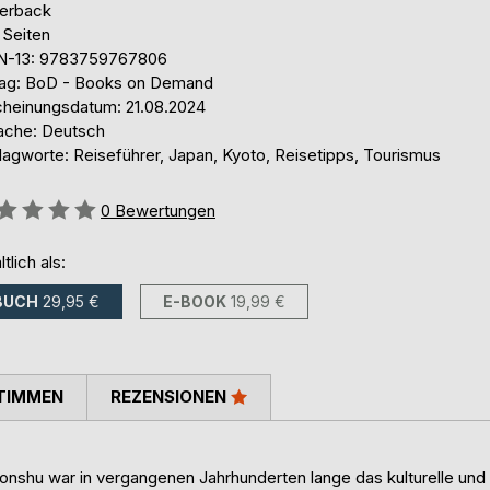
erback
 Seiten
N-13: 9783759767806
lag: BoD - Books on Demand
cheinungsdatum: 21.08.2024
ache: Deutsch
lagworte: Reiseführer, Japan, Kyoto, Reisetipps, Tourismus
ertung::
0
Bewertungen
ltlich als:
BUCH
29,95 €
E-BOOK
19,99 €
TIMMEN
REZENSIONEN
nshu war in vergangenen Jahrhunderten lange das kulturelle und