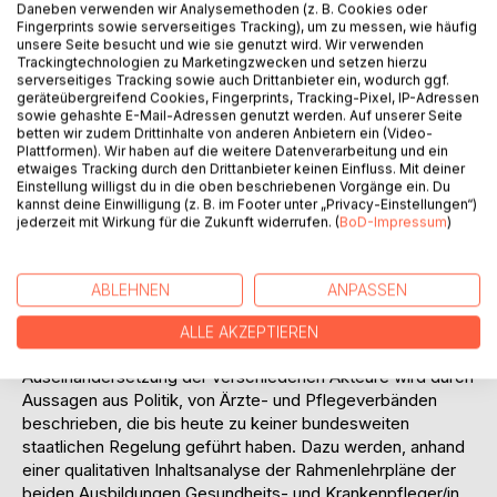
Die entstandene Ausbildung wurde bei den verschiedenen
Daneben verwenden wir Analysemethoden (z. B. Cookies oder
Akteuren umstritten diskutiert. Pflegeverbände sahen in ihr
Fingerprints sowie serverseitiges Tracking), um zu messen, wie häufig
unsere Seite besucht und wie sie genutzt wird. Wir verwenden
eine Schmalspurausbildung, Ärzte- und
Trackingtechnologien zu Marketingzwecken und setzen hierzu
Krankenhausverbände eine notwendige Maßnahme zur
serverseitiges Tracking sowie auch Drittanbieter ein, wodurch ggf.
Aufrechterhaltung des Krankenhausbetriebes. Eine
geräteübergreifend Cookies, Fingerprints, Tracking-Pixel, IP-Adressen
sowie gehashte E-Mail-Adressen genutzt werden. Auf unserer Seite
bundesweite staatliche Anerkennung für die Tätigkeit im
betten wir zudem Drittinhalte von anderen Anbietern ein (Video-
OP, gibt es bis heute nur für die Fachweiterbildung für den
Plattformen). Wir haben auf die weitere Datenverarbeitung und ein
Operationsdienst. Unbestritten ist, dass der Beruf des
etwaiges Tracking durch den Drittanbieter keinen Einfluss. Mit deiner
Einstellung willigst du in die oben beschriebenen Vorgänge ein. Du
Operationstechnischen Assistenten (OTA) für den heutigen
kannst deine Einwilligung (z. B. im Footer unter „Privacy-Einstellungen“)
OP Betrieb, aufgrund des Nachwuchsmangels, nicht mehr
jederzeit mit Wirkung für die Zukunft widerrufen. (
BoD-Impressum
)
weg zu denken ist. Vergleichend zur Ausbildung in
Deutschland wird ein Überblick über die Ausbildungen in
Österreich und der Schweiz gegeben. Das Berufsbild der
ABLEHNEN
ANPASSEN
Operationstechnischen Assistenten ist in vielen Ländern ein
anerkannter Beruf mit jeweils ganz unterschiedlichen
ALLE AKZEPTIEREN
Rahmenbedingungen. Die langjährige politische
Auseinandersetzung der verschiedenen Akteure wird durch
Aussagen aus Politik, von Ärzte- und Pflegeverbänden
beschrieben, die bis heute zu keiner bundesweiten
staatlichen Regelung geführt haben. Dazu werden, anhand
einer qualitativen Inhaltsanalyse der Rahmenlehrpläne der
beiden Ausbildungen Gesundheits- und Krankenpfleger/in