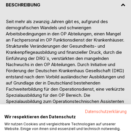
BESCHREIBUNG
Seit mehr als zwanzig Jahren gibt es, aufgrund des
demografischen Wandels und schwierigen
Arbeitsbedingungen in den OP Abteilungen, einen Mangel
an Fachpersonal im OP Funktionsdienst der Krankenhäuser.
Strukturelle Veränderungen der Gesundheits- und
Krankenpflegeausbildung und finanzieller Druck, durch die
Einführung der DRG´s, verstärkten den mangelnden
Nachwuchs in den OP Abteilungen. Durch Initiative und
Förderung der Deutschen Krankenhaus Gesellschaft (DKG)
entstand nach dem Vorbild ausländischer Ausbildungen und
auf Grundlage der in Deutschland bestehenden
Fachweiterbildung für den Operationsdienst, eine verkürzte
Spezialausbildung für den OP Bereich. Die
Spezialausbildung zum Operationstechnischen Assistenten
(OTA), ist auf den operativen Funktionsdienst ausgerichtet
Datenschutzerklärung
und verzichtet auf eine vorrausgehende Ausbildung zum/r
Wir respektieren den Datenschutz
Gesundheits- und Krankenpfleger/in. Trotz mangelnder
Wir nutzen Cookies und vergleichbare Technologien auf unserer
Anerkennung, hat sich die Ausbildung bundesweit etabliert.
Website. Einige von ihnen sind essenziell und technisch notwendig.