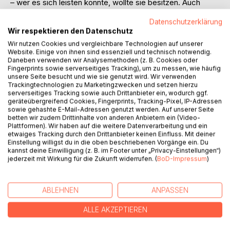
– wer es sich leisten konnte, wollte sie besitzen. Auch
inspirierte sie berühmte Schriftsteller und Komponisten in
Datenschutzerklärung
ihren Werken. Heute gibt es etwa 35 000 Sorten dieser aus
Wir respektieren den Datenschutz
Osteuropa importierten Zierpflanze und sie erfreut sich
Wir nutzen Cookies und vergleichbare Technologien auf unserer
wieder großer Beliebtheit: die Kamelie mit ihrer attraktiven
Website. Einige von ihnen sind essenziell und technisch notwendig.
Blütenpracht.
Daneben verwenden wir Analysemethoden (z. B. Cookies oder
Dieses Buch informiert über die Aufzucht und artgerechte
Fingerprints sowie serverseitiges Tracking), um zu messen, wie häufig
unsere Seite besucht und wie sie genutzt wird. Wir verwenden
Pflege von Kamelien, gibt Hinweise zur Anschaffung,
Trackingtechnologien zu Marketingzwecken und setzen hierzu
Schädlingsbekämpfung, Veredelung und Vieles mehr. Der
serverseitiges Tracking sowie auch Drittanbieter ein, wodurch ggf.
Autor, leidenschaftlicher Hobbyzüchter dieser Zierpflanze,
geräteübergreifend Cookies, Fingerprints, Tracking-Pixel, IP-Adressen
hat in mehr als 25 Jahren umfangreiche praktische
sowie gehashte E-Mail-Adressen genutzt werden. Auf unserer Seite
betten wir zudem Drittinhalte von anderen Anbietern ein (Video-
Erfahrungen mit Kamelien gesammelt. Er teilt sein
Plattformen). Wir haben auf die weitere Datenverarbeitung und ein
praxiserprobtes Wissen mit und gibt zahlreiche
etwaiges Tracking durch den Drittanbieter keinen Einfluss. Mit deiner
Expertentipps. Die Fachkenntnisse sind anschaulich
Einstellung willigst du in die oben beschriebenen Vorgänge ein. Du
kannst deine Einwilligung (z. B. im Footer unter „Privacy-Einstellungen“)
vermittelt und können vom Leser direkt umgesetzt werden.
jederzeit mit Wirkung für die Zukunft widerrufen. (
BoD-Impressum
)
Stimmungsvolle Schwarz-Weiß-Fotos, eine Einführung in
die Geschichte der Kamelie und Gedichte über die
prachtvolle Pflanze laden ein zum Schmökern und
ABLEHNEN
ANPASSEN
Innehalten.
ALLE AKZEPTIEREN
AUTOR/IN