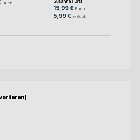
Susanna Fürst
€
14,9
Buch
15,99 €
Buch
9,99
5,99 €
E-Book
variieren)