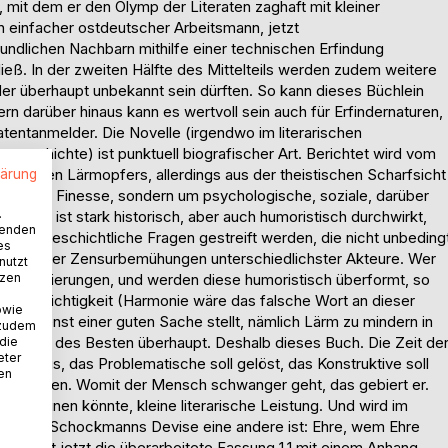
 mit dem er den Olymp der Literaten zaghaft mit kleiner
in einfacher ostdeutscher Arbeitsmann, jetzt
ndlichen Nachbarn mithilfe einer technischen Erfindung
ließ. In der zweiten Hälfte des Mittelteils werden zudem weitere
der überhaupt unbekannt sein dürften. So kann dieses Büchlein
dern darüber hinaus kann es wertvoll sein auch für Erfindernaturen,
tentanmelder. Die Novelle (irgendwo im literarischen
zgeschichte) ist punktuell biografischer Art. Berichtet wird vom
mütigen Lärmopfers, allerdings aus der theistischen Scharfsicht
lärung
chnische Finesse, sondern um psychologische, soziale, darüber
.
Buch ist stark historisch, aber auch humoristisch durchwirkt,
wenden
se zeitgeschichtliche Fragen gestreift werden, die nicht unbeding
es
aufwallender Zensurbemühungen unterschiedlichster Akteure. Wer
nutzt
tzen
erklausulierungen, und werden diese humoristisch überformt, so
isse Leichtigkeit (Harmonie wäre das falsche Wort an dieser
owie
n den Dienst einer guten Sache stellt, nämlich Lärm zu mindern in
 zudem
n Dienst des Besten überhaupt. Deshalb dieses Buch. Die Zeit de
 die
eter
s Fokus, das Problematische soll gelöst, das Konstruktive soll
nen
cht werden. Womit der Mensch schwanger geht, das gebiert er.
g scheinen könnte, kleine literarische Leistung. Und wird im
iter, da Schockmanns Devise eine andere ist: Ehre, wem Ehre
or liegt jetzt die überarbeitete Fassung 1.1 mit einem Anhang,