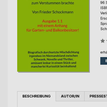
96 
ISB
Ver
Ers
Spr
Sch
Bew
0%
erhä
BESCHREIBUNG
AUTOR/IN
PRESSES