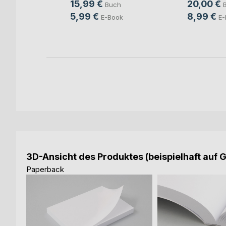
15,99 €
20,00 €
Buch
ovic
5,99 €
8,99 €
E-Book
E-
ch
ook
3D-Ansicht des Produktes (beispielhaft auf 
Paperback