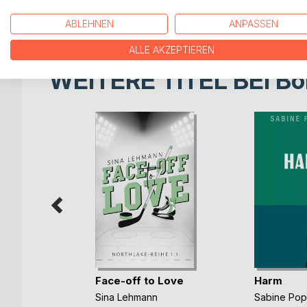
nämlich zusätzlich zwei weiteren Erfindungen des 
ABLEHNEN
ANPASSEN
ALLE AKZEPTIEREN
WEITERE TITEL BEI
Bo
Face-off to Love
Harm
Sina Lehmann
Sabine Po
b und