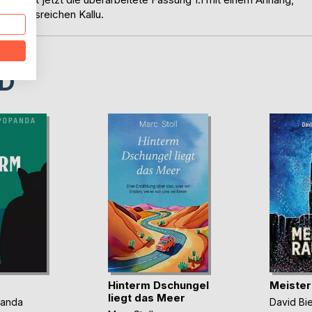
findungsreichen Kallu.
D
Hinterm Dschungel
Meister
liegt das Meer
panda
David Bi