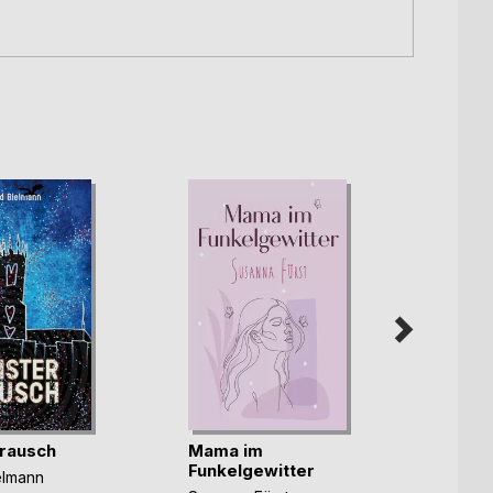
rausch
Mama im
Unter
Funkelgewitter
elmann
Christ