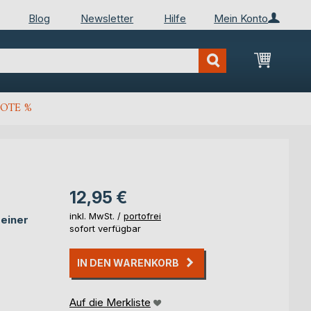
Blog
Newsletter
Hilfe
Mein Konto
Mein Wa
OTE %
12,95 €
inkl. MwSt. /
portofrei
seiner
sofort verfügbar
IN DEN WARENKORB
Auf die Merkliste