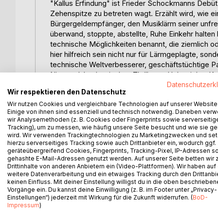
"Kallus Erfindung" ist Frieder Schockmanns Debüt,
Zehenspitze zu betreten wagt. Erzählt wird, wie e
Bürgergeldempfänger, den Musiklärm seiner unfreu
überwand, stoppte, abstellte, Ruhe Einkehr halten 
technische Möglichkeiten benannt, die ziemlich o
hier hilfreich sein nicht nur für Lärmgeplagte, son
technische Weltverbesserer, geschäftstüchtige Pa
Niemandsland zwischen Thriller und lehrreicher Kur
Leben des zwar gottlosen, doch harmlosen und gut
Datenschutzerk
Wir respektieren den Datenschutz
des Verfassers. Es geht also nicht nur um eine te
Wir nutzen Cookies und vergleichbare Technologien auf unserer Website
hinaus aber geistliche Gesamtzusammenhänge. Das 
Einige von ihnen sind essenziell und technisch notwendig. Daneben ver
was hochgradig auch deshalb nötig ist, weil gewis
wir Analysemethoden (z. B. Cookies oder Fingerprints sowie serverseitig
einfach mehr zu schildern sind in einer Periode 
Tracking), um zu messen, wie häufig unsere Seite besucht und wie sie ge
wird. Wir verwenden Trackingtechnologien zu Marketingzwecken und se
biografisch ehrlich sein will braucht zunehmend V
hierzu serverseitiges Tracking sowie auch Drittanbieter ein, wodurch ggf.
entsteht ein gewisser Ausgleich, nämlich eine gew
geräteübergreifend Cookies, Fingerprints, Tracking-Pixel, IP-Adressen s
Stelle). Schockmann hat ein Erzähltalent, das er i
gehashte E-Mail-Adressen genutzt werden. Auf unserer Seite betten wir
der Welt, und weit darüber hinaus mäeutisch in de
Drittinhalte von anderen Anbietern ein (Video-Plattformen). Wir haben auf
weitere Datenverarbeitung und ein etwaiges Tracking durch den Drittanbi
Leser soll nicht verschwendet sein ist Schockmann
keinen Einfluss. Mit deiner Einstellung willigst du in die oben beschriebe
gestärkt, das Gute an sich zu Bewusstsein gebra
Vorgänge ein. Du kannst deine Einwilligung (z. B. im Footer unter „Privacy-
Befruchtend wirken soll diese, wie es vordergründi
Einstellungen“) jederzeit mit Wirkung für die Zukunft widerrufen. (
BoD-
Impressum
)
Olymp die Nase gerümpft, dann stört das nicht we
gebührt, aber vom Quellgrund alles Ehrenswerten. V