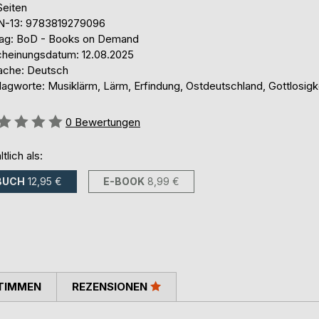
Seiten
N-13: 9783819279096
lag: BoD - Books on Demand
cheinungsdatum: 12.08.2025
ache: Deutsch
lagworte: Musiklärm, Lärm, Erfindung, Ostdeutschland, Gottlosigk
ertung::
0
Bewertungen
ltlich als:
BUCH
12,95 €
E-BOOK
8,99 €
TIMMEN
REZENSIONEN