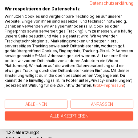
Festmist- als auch Güllesysteme miteinander verglichen.
Datenschutzerklärung
Wir respektieren den Datenschutz
Bei vergleichbaren Aufstallungssystemen sind wegen der
höheren Investitionskosten für die Flüssigentmistung die
Wir nutzen Cookies und vergleichbare Technologien auf unserer
Website. Einige von ihnen sind essenziell und technisch notwendig.
Fixkosten um rund 20 bis 35 % höher, jedoch die
Daneben verwenden wir Analysemethoden (z. B. Cookies oder
Gesamtkosten sind aufgrund des wesentlich geringeren
Fingerprints sowie serverseitiges Tracking), um zu messen, wie häufig
Einstreu, Maschinen- und AKh-Bedarfes deutlich niedriger.
unsere Seite besucht und wie sie genutzt wird. Wir verwenden
Trackingtechnologien zu Marketingzwecken und setzen hierzu
Die Kosten pro Stück werden wesentlich vom
serverseitiges Tracking sowie auch Drittanbieter ein, wodurch ggf.
Leistungsniveau bestimmt. In der Zucht können durch
geräteübergreifend Cookies, Fingerprints, Tracking-Pixel, IP-Adressen
Steigerung der Ferkelzahl um ein Stück pro Sau und Jahr
sowie gehashte E-Mail-Adressen genutzt werden. Auf unserer Seite
die Kosten um 50,-- öS pro Ferkel gesenkt werden. In der
betten wir zudem Drittinhalte von anderen Anbietern ein (Video-
Plattformen). Wir haben auf die weitere Datenverarbeitung und ein
Mast ist vor allem die Verbesserung der Futterverwertung
etwaiges Tracking durch den Drittanbieter keinen Einfluss. Mit deiner
eine Möglichkeit zur Verbesserung der Wirtschaftlichkeit.
Einstellung willigst du in die oben beschriebenen Vorgänge ein. Du
Bei Freilandhaltung liegen vor allem wegen der hohen
kannst deine Einwilligung (z. B. im Footer unter „Privacy-Einstellungen“)
jederzeit mit Wirkung für die Zukunft widerrufen. (
BoD-Impressum
)
Arbeitsbelastung und des Maschineneinsatzes, aber auch
wegen der notwendigen Investitionen die Gesamtkosten
pro Ferkel deutlich über denen von Stallhaltungssystemen.
ABLEHNEN
ANPASSEN
Inhaltsverzeichnis:Inhaltsverzeichnis:
ALLE AKZEPTIEREN
1.Einleitung1
1.1Problemstellung1
1.2Zielsetzung3