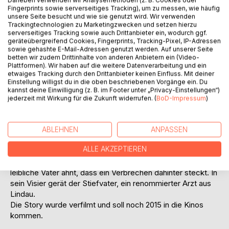
Titel bewerten
Fingerprints sowie serverseitiges Tracking), um zu messen, wie häufig
unsere Seite besucht und wie sie genutzt wird. Wir verwenden
Trackingtechnologien zu Marketingzwecken und setzen hierzu
serverseitiges Tracking sowie auch Drittanbieter ein, wodurch ggf.
geräteübergreifend Cookies, Fingerprints, Tracking-Pixel, IP-Adressen
sowie gehashte E-Mail-Adressen genutzt werden. Auf unserer Seite
betten wir zudem Drittinhalte von anderen Anbietern ein (Video-
Plattformen). Wir haben auf die weitere Datenverarbeitung und ein
etwaiges Tracking durch den Drittanbieter keinen Einfluss. Mit deiner
BESCHREIBUNG
Einstellung willigst du in die oben beschriebenen Vorgänge ein. Du
kannst deine Einwilligung (z. B. im Footer unter „Privacy-Einstellungen“)
jederzeit mit Wirkung für die Zukunft widerrufen. (
BoD-Impressum
)
"KALINKA, das tote Mädchen vom Bodensee",
beschäftigte fast drei Jahrhzehnte die französische und
deutsche Justiz. Nach dem mysteriösen Tod seiner
ABLEHNEN
ANPASSEN
geliebten Tochter, nimmt der leibliche Vater das Gesetz
ALLE AKZEPTIEREN
selber in die Hand. Die deutsche Justiz ermittelt schlampig
und legt den Todesfall relativ schnell zu den Akten. Der
leibliche Vater ahnt, dass ein Verbrechen dahinter steckt. In
sein Visier gerät der Stiefvater, ein renommierter Arzt aus
Lindau.
Die Story wurde verfilmt und soll noch 2015 in die Kinos
kommen.