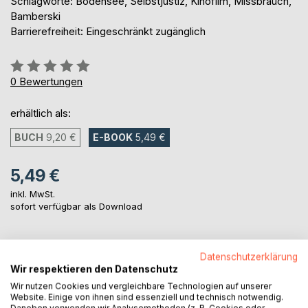
Schlagworte: Bodensee, Selbstjustiz, Kinofilm, Missbrauch,
Bamberski
Barrierefreiheit: Eingeschränkt zugänglich
Bewertung::
0%
0
Bewertungen
erhältlich als:
BUCH
9,20 €
E-BOOK
5,49 €
5,49 €
inkl. MwSt.
sofort verfügbar als Download
IN DEN WARENKORB
Datenschutzerklärung
Wir respektieren den Datenschutz
Wir nutzen Cookies und vergleichbare Technologien auf unserer
Auf die Merkliste
Website. Einige von ihnen sind essenziell und technisch notwendig.
Daneben verwenden wir Analysemethoden (z. B. Cookies oder