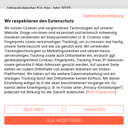
Jahreskalender für das Jahr 2022
- 14 Monate, kein Tag ohne Kalender
Datenschutzerklärung
- beginnt mit Dezember 2021 und Endet mit Januar 2023
Wir respektieren den Datenschutz
Wir nutzen Cookies und vergleichbare Technologien auf unserer
Ausstattung:
Website. Einige von ihnen sind essenziell und technisch notwendig.
Daneben verwenden wir Analysemethoden (z. B. Cookies oder
- eine Woche pro Doppelseite
Fingerprints sowie serverseitiges Tracking), um zu messen, wie häufig
- Wochenübersicht von Montag bis Sonntag (links)
unsere Seite besucht und wie sie genutzt wird. Wir verwenden
- eine ganze Notizseite pro Woche (rechts)
Trackingtechnologien zu Marketingzwecken und setzen hierzu
serverseitiges Tracking sowie auch Drittanbieter ein, wodurch ggf.
- jeder Wochentag bietet gleich viel Platz
geräteübergreifend Cookies, Fingerprints, Tracking-Pixel, IP-Adressen
- doppelseitige Monatsübersicht zu Beginn jedes Monats
sowie gehashte E-Mail-Adressen genutzt werden. Auf unserer Seite
- nur bundeseinheitliche Feiertage auf Monats- und
betten wir zudem Drittinhalte von anderen Anbietern ein (Video-
Wochenseiten
Plattformen). Wir haben auf die weitere Datenverarbeitung und ein
etwaiges Tracking durch den Drittanbieter keinen Einfluss. Mit deiner
Einstellung willigst du in die oben beschriebenen Vorgänge ein. Du
Zusätzlich:
kannst deine Einwilligung (z. B. im Footer unter „Privacy-Einstellungen“)
- kompakte Jahresübersicht 2022 auf zwei Doppelseiten
jederzeit mit Wirkung für die Zukunft widerrufen. (
BoD-Impressum
)
- einseitiger Überblick 2023
- Übersicht der Feier- und Festtage
ABLEHNEN
ANPASSEN
- Übersicht der Schulferien in Deutschland
- 12 zusätzliche Notizseiten am Ende
ALLE AKZEPTIEREN