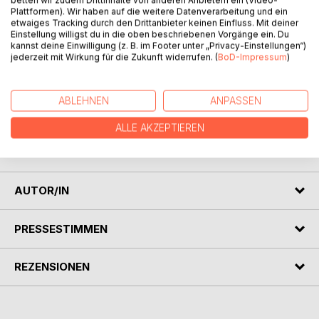
betten wir zudem Drittinhalte von anderen Anbietern ein (Video-
Plattformen). Wir haben auf die weitere Datenverarbeitung und ein
In dieser Buchreihe möchte ich Euch meine Kunstwerke
etwaiges Tracking durch den Drittanbieter keinen Einfluss. Mit deiner
aus Keramik zeigen, die ich niemanden vorenthalten
Einstellung willigst du in die oben beschriebenen Vorgänge ein. Du
möchte. Als Autist*in habe ich besonders große
kannst deine Einwilligung (z. B. im Footer unter „Privacy-Einstellungen“)
jederzeit mit Wirkung für die Zukunft widerrufen. (
BoD-Impressum
)
Schwierigkeiten in meinem Leben. Als Künstler*in habe ich
die Möglichkeit mich ganz anders und verständlich in
meiner Kunst auszudrücken, weshalb es mir große Freude
ABLEHNEN
ANPASSEN
bereitet, als Künstler*in zu arbeiten. Diese Freude an
meiner Arbeit als Künstler*in und die Freude darüber, diese
ALLE AKZEPTIEREN
veröffentlichen zu können, möchte ich hier mit Euch teilen
und sie Euch eben auch einfach zugänglich machen.
AUTOR/IN
PRESSESTIMMEN
REZENSIONEN