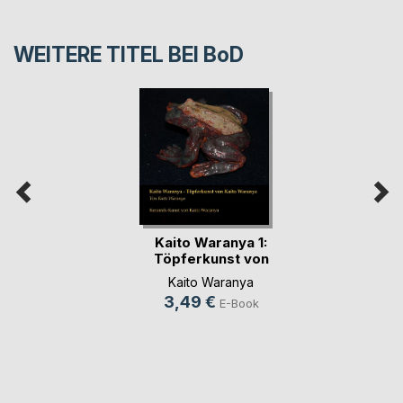
WEITERE TITEL BEI
BoD
Kaito Waranya 1:
Töpferkunst von
K(...)
Kaito Waranya
3,49 €
E-Book