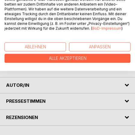
betten wir zudem Drittinhalte von anderen Anbietern ein (Video-
Plattformen). Wir haben auf die weitere Datenverarbeitung und ein
etwaiges Tracking durch den Drittanbieter keinen Einfluss. Mit deiner
BESCHREIBUNG
Einstellung willigst du in die oben beschriebenen Vorgänge ein. Du
kannst deine Einwilligung (z. B. im Footer unter „Privacy-Einstellungen“)
jederzeit mit Wirkung für die Zukunft widerrufen. (
BoD-Impressum
)
Käpt'n Windpocke, der alte Seebär, schippert mit John
Gold, dem alten Piraten, über die Weltmeere. Sie haben
ABLEHNEN
ANPASSEN
eine Schatzkarte und müssen sich zum Schatz um den
Globus herum durchkämpfen.
ALLE AKZEPTIEREN
Käpt'n Windpockes Neffe Leo ist zufällig an Bord, als das
Abenteuer beginnt...
AUTOR/IN
PRESSESTIMMEN
REZENSIONEN