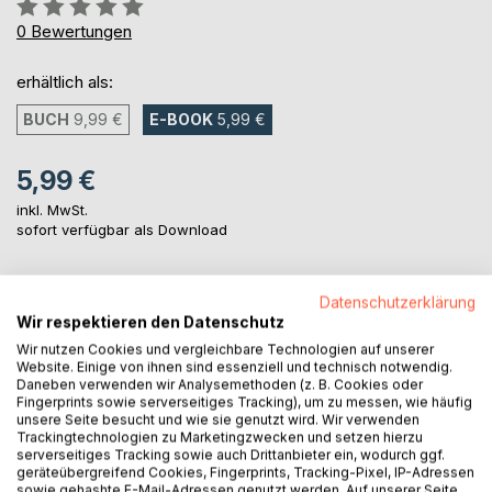
Bewertung::
0%
0
Bewertungen
erhältlich als:
BUCH
9,99 €
E-BOOK
5,99 €
5,99 €
inkl. MwSt.
sofort verfügbar als Download
Datenschutzerklärung
IN DEN WARENKORB
Wir respektieren den Datenschutz
Wir nutzen Cookies und vergleichbare Technologien auf unserer
Auf die Merkliste
Website. Einige von ihnen sind essenziell und technisch notwendig.
Daneben verwenden wir Analysemethoden (z. B. Cookies oder
Titel bewerten
Fingerprints sowie serverseitiges Tracking), um zu messen, wie häufig
unsere Seite besucht und wie sie genutzt wird. Wir verwenden
Trackingtechnologien zu Marketingzwecken und setzen hierzu
serverseitiges Tracking sowie auch Drittanbieter ein, wodurch ggf.
geräteübergreifend Cookies, Fingerprints, Tracking-Pixel, IP-Adressen
sowie gehashte E-Mail-Adressen genutzt werden. Auf unserer Seite