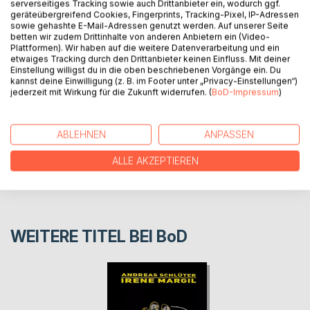
der Eishalle ereignen sich seltsame Dinge. Ein
serverseitiges Tracking sowie auch Drittanbieter ein, wodurch ggf.
fremder Junge und eine Katze tauchen dort in
geräteübergreifend Cookies, Fingerprints, Tracking-Pixel, IP-Adressen
sowie gehashte E-Mail-Adressen genutzt werden. Auf unserer Seite
den Katakomben auf. Was machen sie dort?
betten wir zudem Drittinhalte von anderen Anbietern ein (Video-
Plattformen). Wir haben auf die weitere Datenverarbeitung und ein
etwaiges Tracking durch den Drittanbieter keinen Einfluss. Mit deiner
AUTOR/IN
Einstellung willigst du in die oben beschriebenen Vorgänge ein. Du
kannst deine Einwilligung (z. B. im Footer unter „Privacy-Einstellungen“)
jederzeit mit Wirkung für die Zukunft widerrufen. (
BoD-Impressum
)
PRESSESTIMMEN
ABLEHNEN
ANPASSEN
REZENSIONEN
ALLE AKZEPTIEREN
WEITERE TITEL BEI
BoD