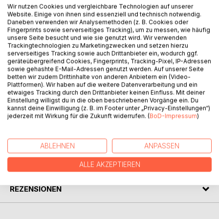
Wir nutzen Cookies und vergleichbare Technologien auf unserer
Website. Einige von ihnen sind essenziell und technisch notwendig.
BESCHREIBUNG
Daneben verwenden wir Analysemethoden (z. B. Cookies oder
Fingerprints sowie serverseitiges Tracking), um zu messen, wie häufig
unsere Seite besucht und wie sie genutzt wird. Wir verwenden
Trackingtechnologien zu Marketingzwecken und setzen hierzu
Friedrich Schiller: Kabale und Liebe. Ein bürgerliches
serverseitiges Tracking sowie auch Drittanbieter ein, wodurch ggf.
Trauerspiel in fünf Aufzügen. Der Nachdruck des Textes in
geräteübergreifend Cookies, Fingerprints, Tracking-Pixel, IP-Adressen
der «Bibliothek der Erstausgaben» folgt originalgetreu in
sowie gehashte E-Mail-Adressen genutzt werden. Auf unserer Seite
betten wir zudem Drittinhalte von anderen Anbietern ein (Video-
Orthographie und Interpunktion der Erstausgabe von 1784.
Plattformen). Wir haben auf die weitere Datenverarbeitung und ein
Die Originalpaginierung wird im fortlaufenden Text
etwaiges Tracking durch den Drittanbieter keinen Einfluss. Mit deiner
vermerkt. Der Anhang (Textgestalt, Glossar, Zeittafel,
Einstellung willigst du in die oben beschriebenen Vorgänge ein. Du
kannst deine Einwilligung (z. B. im Footer unter „Privacy-Einstellungen“)
Nachwort) gibt Auskunft zu Leben und Werk.
jederzeit mit Wirkung für die Zukunft widerrufen. (
BoD-Impressum
)
AUTOR/IN
ABLEHNEN
ANPASSEN
PRESSESTIMMEN
ALLE AKZEPTIEREN
REZENSIONEN