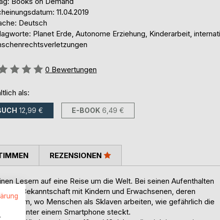
lag: Books on Demand
cheinungsdatum: 11.04.2019
ache: Deutsch
agworte: Planet Erde, Autonome Erziehung, Kinderarbeit, internati
schenrechtsverletzungen
ertung::
0
Bewertungen
ltlich als:
BUCH
12,99 €
E-BOOK
6,49 €
TIMMEN
REZENSIONEN
en Lesern auf eine Reise um die Welt. Bei seinen Aufenthalten
 dabei Bekanntschaft mit Kindern und Erwachsenen, deren
lärung
 anderem, wo Menschen als Sklaven arbeiten, wie gefährlich die
eutung hinter einem Smartphone steckt.
.