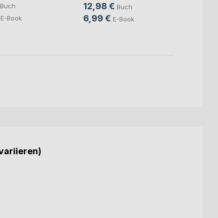
J. D. S
12,98 €
Buch
Buch
14,9
6,99 €
E-Book
E-Book
variieren)