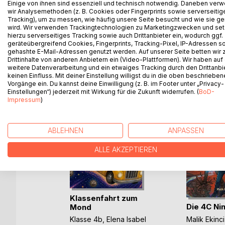
Justeco - Menschenrechte für alle Kinder ist ein B
Einige von ihnen sind essenziell und technisch notwendig. Daneben ver
wir Analysemethoden (z. B. Cookies oder Fingerprints sowie serverseitig
und einsetzen: für unseren Planeten Erde, seine B
Tracking), um zu messen, wie häufig unsere Seite besucht und wie sie ge
auch.
wird. Wir verwenden Trackingtechnologien zu Marketingzwecken und se
hierzu serverseitiges Tracking sowie auch Drittanbieter ein, wodurch ggf.
geräteübergreifend Cookies, Fingerprints, Tracking-Pixel, IP-Adressen s
gehashte E-Mail-Adressen genutzt werden. Auf unserer Seite betten wir
Drittinhalte von anderen Anbietern ein (Video-Plattformen). Wir haben auf
WEITERE TITEL BEI
Bo
weitere Datenverarbeitung und ein etwaiges Tracking durch den Drittanbi
keinen Einfluss. Mit deiner Einstellung willigst du in die oben beschriebe
Vorgänge ein. Du kannst deine Einwilligung (z. B. im Footer unter „Privacy-
Einstellungen“) jederzeit mit Wirkung für die Zukunft widerrufen. (
BoD-
Impressum
)
ABLEHNEN
ANPASSEN
ALLE AKZEPTIEREN
Klassenfahrt zum
Die 4C Nin
Mond
Malik Ekinci
Klasse 4b
,
Elena Isabel
h