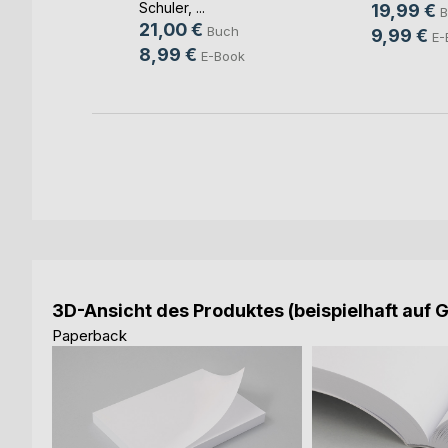
Schuler
, ...
19,99 €
B
ok
21,00 €
Buch
9,99 €
E-
8,99 €
E-Book
3D-Ansicht des Produktes (beispielhaft auf 
Paperback