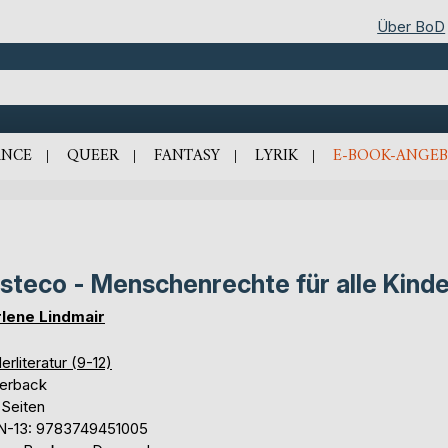
Über BoD
NCE
QUEER
FANTASY
LYRIK
E-BOOK-ANGEB
steco - Menschenrechte für alle Kinde
lene Lindmair
erliteratur (9-12)
erback
 Seiten
N-13: 9783749451005