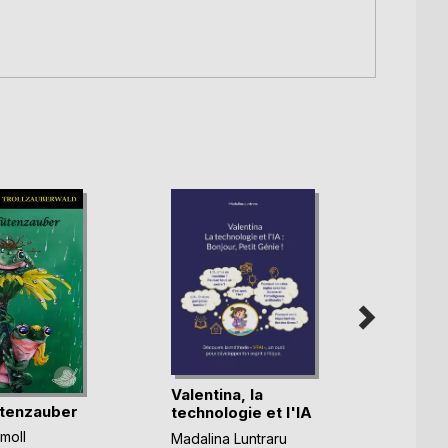
Valentina, la
ütenzauber
ALEXA
technologie et l'IA
Gehei
(...)
moll
Madalina Luntraru
Mysti