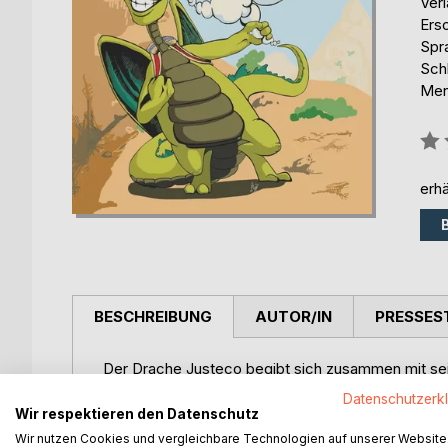
Ver
Ers
Spr
Schl
Men
Bew
0%
erhä
BESCHREIBUNG
AUTOR/IN
PRESSES
Der Drache Justeco begibt sich zusammen mit sein
gerät Justeco in spannende Abenteuer und macht
Datenschutzerk
Menschenrechte verletzt werden. Er erfährt unter
Wir respektieren den Datenschutz
Herstellung von Schokolade ist und wie viel Ausb
Wir nutzen Cookies und vergleichbare Technologien auf unserer Website