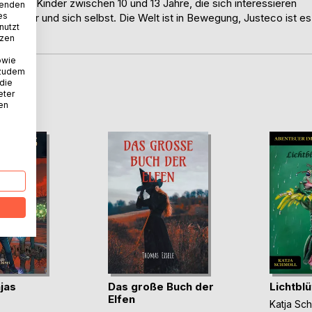
uch für Kinder zwischen 10 und 13 Jahre, die sich interessieren
wenden
es
ewohner und sich selbst. Die Welt ist in Bewegung, Justeco ist es
nutzt
tzen
owie
 zudem
 die
D
eter
nen
jas
Das große Buch der
Lichtbl
Elfen
Katja Sch