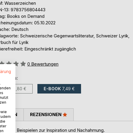
: Wasserzeichen
N-13: 9783756804443
lag: Books on Demand
cheinungsdatum: 05.10.2022
ache: Deutsch
lagworte: Schweizerische Gegenwartsliteratur, Schweizer Lyrik,
buch für Lyrik
ierefreiheit: Eingeschränkt zugänglich
ertung::
0
Bewertungen
lärung
ltlich als:
.
wenden
BUCH
18,80 €
E-BOOK
7,49 €
es
nutzt
tzen
owie
TIMMEN
REZENSIONEN
 zudem
 die
eter
vielen Beispielen zur Inspiration und Nachahmung.
nen