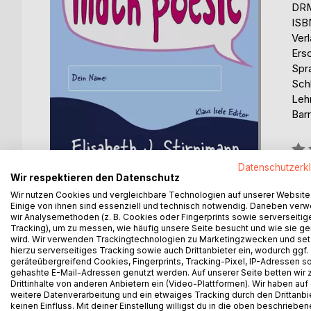
DRM
ISB
Ver
Ers
Spr
Sch
Lehr
Barr
Bew
0%
Datenschutzerk
Wir respektieren den Datenschutz
erhä
Wir nutzen Cookies und vergleichbare Technologien auf unserer Website
Einige von ihnen sind essenziell und technisch notwendig. Daneben ver
wir Analysemethoden (z. B. Cookies oder Fingerprints sowie serverseitig
Tracking), um zu messen, wie häufig unsere Seite besucht und wie sie ge
wird. Wir verwenden Trackingtechnologien zu Marketingzwecken und se
hierzu serverseitiges Tracking sowie auch Drittanbieter ein, wodurch ggf.
geräteübergreifend Cookies, Fingerprints, Tracking-Pixel, IP-Adressen s
BESCHREIBUNG
AUTOR/IN
PRESSES
gehashte E-Mail-Adressen genutzt werden. Auf unserer Seite betten wir
Drittinhalte von anderen Anbietern ein (Video-Plattformen). Wir haben auf
weitere Datenverarbeitung und ein etwaiges Tracking durch den Drittanbi
Ein Selbermachbuch zum Thema moderne Lyrik mit 
keinen Einfluss. Mit deiner Einstellung willigst du in die oben beschriebe