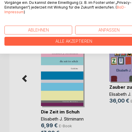
Vorgänge ein. Du kannst deine Einwilligung (z. B. im Footer unter „Privacy-
Einstellungen“) jederzeit mit Wirkung für die Zukunft widerrufen. (
BoD-
Impressum
)
WEITERE TITEL BEI
Bo
ABLEHNEN
ANPASSEN
ALLE AKZEPTIEREN
Zauber zu
Elisabeth J.
36,00 €
spur des
Die Zeit im Schuh
ei(...)
Elisabeth J. Stirnimann
ann
6,99 €
E-Book
ok