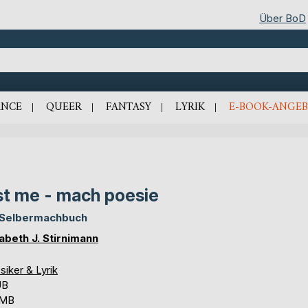
Über BoD
NCE
QUEER
FANTASY
LYRIK
E-BOOK-ANGEB
st me - mach poesie
 Selbermachbuch
sabeth J. Stirnimann
siker & Lyrik
UB
 MB