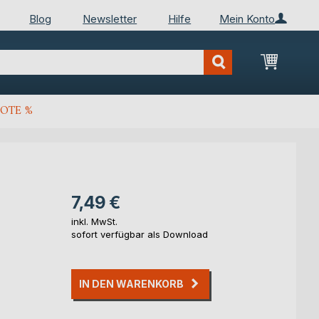
Blog
Newsletter
Hilfe
Mein Konto
Mein Wa
OTE %
7,49 €
inkl. MwSt.
sofort verfügbar als Download
IN DEN WARENKORB