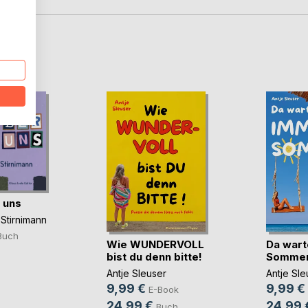
D
 uns
 Stirnimann
Buch
Wie WUNDERVOLL
Da wart
bist du denn bitte!
Sommer 
Antje Sleuser
Antje Sle
9,99 €
9,99 €
E-Book
24,99 €
24,99 
Buch