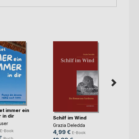
et immer ein
FÜR D
in dir
verda
Schilf im Wind
user
Antje 
Grazia Deledda
24,9
E-Book
4,99 €
E-Book
€
Buch