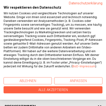
Datenschutzerklärung
Wir respektieren den Datenschutz
Wir nutzen Cookies und vergleichbare Technologien auf unserer
BESCHREIBUNG
Website. Einige von ihnen sind essenziell und technisch notwendig.
Daneben verwenden wir Analysemethoden (z. B. Cookies oder
Fingerprints sowie serverseitiges Tracking), um zu messen, wie häufig
unsere Seite besucht und wie sie genutzt wird. Wir verwenden
Der Titel basiert auf einer Serie, die es in der heimischen
Trackingtechnologien zu Marketingzwecken und setzen hierzu
Presse gab. Bei dieser Serie begab sich ein "Bobtail"-
serverseitiges Tracking sowie auch Drittanbieter ein, wodurch ggf.
geräteübergreifend Cookies, Fingerprints, Tracking-Pixel, IP-Adressen
ähnlicher Hund (Bearded Collie) auf Entdeckungstour durch
sowie gehashte E-Mail-Adressen genutzt werden. Auf unserer Seite
Ostwestfalen und machte dazu witzige Sprüche. Der Autor
betten wir zudem Drittinhalte von anderen Anbietern ein (Video-
war nicht nur Werbetexter, sondern auch TV-Gagschreiber
Plattformen). Wir haben auf die weitere Datenverarbeitung und ein
etwaiges Tracking durch den Drittanbieter keinen Einfluss. Mit deiner
und hat das Buch mit vielen liebevollen Gags und Foto-
Einstellung willigst du in die oben beschriebenen Vorgänge ein. Du
Gags ausgestattet. Dazu enthält es viele interessante
kannst deine Einwilligung (z. B. im Footer unter „Privacy-Einstellungen“)
Ausflugs- und Geheim-Tipps für Touristen in Ostwestfalen.
jederzeit mit Wirkung für die Zukunft widerrufen. (
BoD-Impressum
)
Aber auch für Leser, die nicht in dieser Region wohnen ist
es auf jeden Fall durch die Anzahl der Gags witzig und
lesenswert. Auch für Hundeliebhaber ein tolles Geschenk.
ABLEHNEN
ANPASSEN
ALLE AKZEPTIEREN
AUTOR/IN