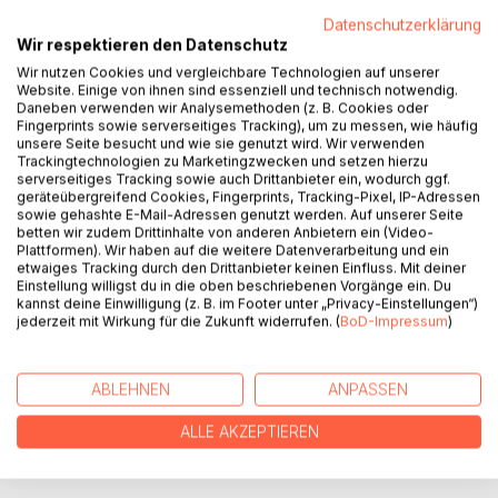
Datenschutzerklärung
Aus dem Inhalt:
Wir respektieren den Datenschutz
Facetten von Einsamkeit
Wir nutzen Cookies und vergleichbare Technologien auf unserer
Mutterseelenallein
Website. Einige von ihnen sind essenziell und technisch notwendig.
Der Schrecken einer Nachricht
Daneben verwenden wir Analysemethoden (z. B. Cookies oder
Existenzielle Einsamkeit
Fingerprints sowie serverseitiges Tracking), um zu messen, wie häufig
unsere Seite besucht und wie sie genutzt wird. Wir verwenden
Von der Einsamkeit zum Alleinsein-Können
Trackingtechnologien zu Marketingzwecken und setzen hierzu
Und trotzdem: Tehreem!
serverseitiges Tracking sowie auch Drittanbieter ein, wodurch ggf.
Fremdheit, Alleinsein und Einsamkeit in Paarbeziehungen
geräteübergreifend Cookies, Fingerprints, Tracking-Pixel, IP-Adressen
sowie gehashte E-Mail-Adressen genutzt werden. Auf unserer Seite
Einsamkeit und Minderwertigkeitsgefühl
betten wir zudem Drittinhalte von anderen Anbietern ein (Video-
Absurdität bei Franz Kafka
Plattformen). Wir haben auf die weitere Datenverarbeitung und ein
Einsamkeit, Alleinsein und Vertrauen aus buddhistischer
etwaiges Tracking durch den Drittanbieter keinen Einfluss. Mit deiner
Einstellung willigst du in die oben beschriebenen Vorgänge ein. Du
Sicht
kannst deine Einwilligung (z. B. im Footer unter „Privacy-Einstellungen“)
Sound of Silence
jederzeit mit Wirkung für die Zukunft widerrufen. (
BoD-Impressum
)
Die Einsamkeit des Musikers
Einsamkeit und Geborgenheit
Geheimnisse oder die Last des Schweigens
ABLEHNEN
ANPASSEN
Die dunkle Seite des Mondes
ALLE AKZEPTIEREN
AUTOR/IN