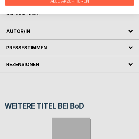
inspiriert
ALLE AKZEPTIEREN
Dieter Volk: "Ich bin dein Mensch" Ein Film von Maria
Schrader (2021)
AUTOR/IN
PRESSESTIMMEN
REZENSIONEN
WEITERE TITEL BEI
BoD