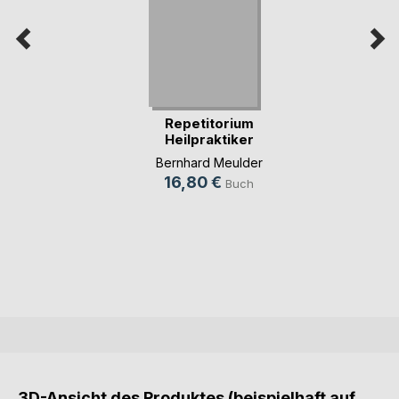
Repetitorium
Heilpraktiker
Psychot(...)
Bernhard Meulder
16,80 €
Buch
3D-Ansicht des Produktes (beispielhaft auf