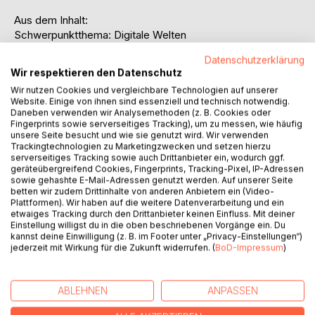
Aus dem Inhalt:
Schwerpunktthema: Digitale Welten
Ernst Peter Fischer: Die Welt in deiner Hand
Datenschutzerklärung
Bernhard Pörksen: Die redaktionelle Gesellschaft
Wir respektieren den Datenschutz
Robert Harsieber: Sein oder nicht-Sein
Wir nutzen Cookies und vergleichbare Technologien auf unserer
Günter Hammerstein: "Bevor Himmel und Erde waren"
Website. Einige von ihnen sind essenziell und technisch notwendig.
Hans Dieter Knoll: Schöne digitale Welt
Daneben verwenden wir Analysemethoden (z. B. Cookies oder
Tina Neumeier: Von der Faszination, anderen beim
Fingerprints sowie serverseitiges Tracking), um zu messen, wie häufig
unsere Seite besucht und wie sie genutzt wird. Wir verwenden
Computerspielen zuzusehen
Trackingtechnologien zu Marketingzwecken und setzen hierzu
Margarete Leibig: Spiritualität in digitalen Zeiten
serverseitiges Tracking sowie auch Drittanbieter ein, wodurch ggf.
Volker Münch; Angriffe auf die Seele - Der digitale Wandel
geräteübergreifend Cookies, Fingerprints, Tracking-Pixel, IP-Adressen
sowie gehashte E-Mail-Adressen genutzt werden. Auf unserer Seite
und die Folgen
betten wir zudem Drittinhalte von anderen Anbietern ein (Video-
Bernd Gramich: Dr. Google und die Psychotherapie -
Plattformen). Wir haben auf die weitere Datenverarbeitung und ein
Auswirkungen der Digitalen Welt auf Psychotherapie und
etwaiges Tracking durch den Drittanbieter keinen Einfluss. Mit deiner
Einstellung willigst du in die oben beschriebenen Vorgänge ein. Du
Beziehung
kannst deine Einwilligung (z. B. im Footer unter „Privacy-Einstellungen“)
Gidon Horowitz: Alles machbar?
jederzeit mit Wirkung für die Zukunft widerrufen. (
BoD-Impressum
)
Christian Gürtler: The Imitation Game - ChatGPT als
Emotionsimitationsmaschine
Alfred Messmann: Der Geist der Tief - Die Künstlerin Kae
ABLEHNEN
ANPASSEN
Tempest wird durch das "Rote Buch" von C. G. Jung