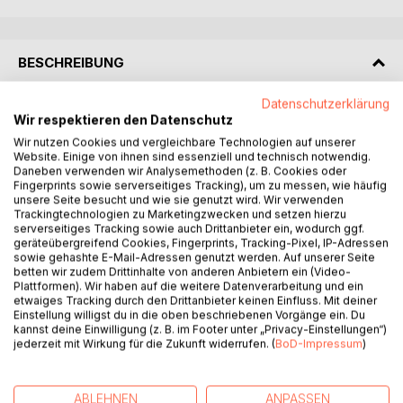
BESCHREIBUNG
Datenschutzerklärung
Unter Erleuchtung stellt sich jeder etwas anderes vor. Aber
Wir respektieren den Datenschutz
irgendwie haben Erleuchtete alle einen Bart, kommen aus
Wir nutzen Cookies und vergleichbare Technologien auf unserer
Indien und verbrauchen jede Menge Räucherstäbchen.
Website. Einige von ihnen sind essenziell und technisch notwendig.
Daneben verwenden wir Analysemethoden (z. B. Cookies oder
Fingerprints sowie serverseitiges Tracking), um zu messen, wie häufig
Vor einigen Jahren las ein ganz normaler junger Mann
unsere Seite besucht und wie sie genutzt wird. Wir verwenden
namens Anssi in seiner Berliner Wohnung ein spirituelles
Trackingtechnologien zu Marketingzwecken und setzen hierzu
Buch. Ohne Vorwarnung wachte er ganz plötzlich auf und
serverseitiges Tracking sowie auch Drittanbieter ein, wodurch ggf.
geräteübergreifend Cookies, Fingerprints, Tracking-Pixel, IP-Adressen
war erleuchtet. Von einem Augenblick auf den anderen
sowie gehashte E-Mail-Adressen genutzt werden. Auf unserer Seite
wusste er, wer er wirklich ist. Nicht sein Körper, nicht seine
betten wir zudem Drittinhalte von anderen Anbietern ein (Video-
Gedanken, nicht seine Gefühle, sondern reine
Plattformen). Wir haben auf die weitere Datenverarbeitung und ein
etwaiges Tracking durch den Drittanbieter keinen Einfluss. Mit deiner
Aufmerksamkeit, pures Bewusstsein und die Liebe selbst.
Einstellung willigst du in die oben beschriebenen Vorgänge ein. Du
Er durchschaute den Traum, die Illusion, die wir Leben
kannst deine Einwilligung (z. B. im Footer unter „Privacy-Einstellungen“)
nennen, und erlebte die Einheit mit allen Menschen und
jederzeit mit Wirkung für die Zukunft widerrufen. (
BoD-Impressum
)
Gott. Sein Leben änderte sich radikal und ließ ihn bald die
Rolle eines spirituellen Lehrers annehmen, um anderen
Menschen zu helfen, ebenfalls zu erwachen.
ABLEHNEN
ANPASSEN