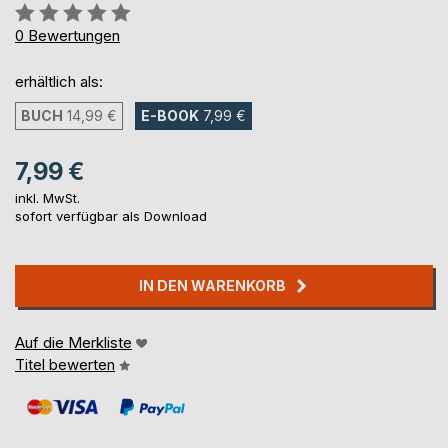
Bewertung::
0%
0
Bewertungen
erhältlich als:
BUCH
14,99 €
E-BOOK
7,99 €
7,99 €
inkl. MwSt.
sofort verfügbar als Download
IN DEN WARENKORB
Auf die Merkliste
Titel bewerten