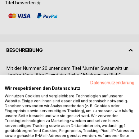
Titel bewerten
BESCHREIBUNG
Mit der Nummer 20 unter dem Titel "Jumfer Swaanwitt un
Jumfer Voss-Stert" wird die Reihe "Märkens up Platt"
abgeschlossen, die damit insgesamt 444 Märchen
Datenschutzerklärung
unterschiedlichster Provenienz umfasst. Dieser letzte Band
Wir respektieren den Datenschutz
enthält ausschließlich schwedische Märchenstoffe, die
Wir nutzen Cookies und vergleichbare Technologien auf unserer
überwiegend aus der Sammlung von Gunnar Olof Hyltén-
Website. Einige von ihnen sind essenziell und technisch notwendig.
Daneben verwenden wir Analysemethoden (z. B. Cookies oder
Cavallius (1818-1889) und George Stephens (1813-1895)
Fingerprints sowie serverseitiges Tracking), um zu messen, wie häufig
und der Sammlung von Eva Wigström (1832-1901) stammen
unsere Seite besucht und wie sie genutzt wird. Wir verwenden
und den schwedischen Originaltexten nacherzählt wurden.
Trackingtechnologien zu Marketingzwecken und setzen hierzu
serverseitiges Tracking sowie auch Drittanbieter ein, wodurch ggf.
Hyltén-Cavallius und der gebürtige Engländer Stephens
geräteübergreifend Cookies, Fingerprints, Tracking-Pixel, IP-Adressen
waren gewissermaßen die "Brüder Grimm Schwedens",
sowie gehashte E-Mail-Adressen genutzt werden. Auf unserer Seite