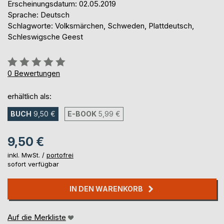
Erscheinungsdatum: 02.05.2019
Sprache: Deutsch
Schlagworte: Volksmärchen, Schweden, Plattdeutsch,
Schleswigsche Geest
Bewertung::
0%
0
Bewertungen
erhältlich als:
BUCH
9,50 €
E-BOOK
5,99 €
9,50 €
inkl. MwSt. /
portofrei
sofort verfügbar
IN DEN WARENKORB
Auf die Merkliste