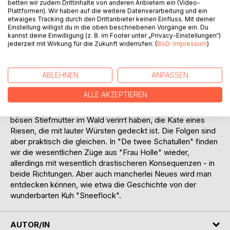
wobei der Schwede als Muttersprachler naturgemäß für
betten wir zudem Drittinhalte von anderen Anbietern ein (Video-
Plattformen). Wir haben auf die weitere Datenverarbeitung und ein
die Texte zuständig war, Stephens dagegen für
etwaiges Tracking durch den Drittanbieter keinen Einfluss. Mit deiner
wissenschaftliche Anmerkungen und Kommentare.
Einstellung willigst du in die oben beschriebenen Vorgänge ein. Du
Wigström, gebürtig aus Schonen, sammelte in ihrer Heimat.
kannst deine Einwilligung (z. B. im Footer unter „Privacy-Einstellungen“)
Wer sich in Märchen ein wenig auskennt, wird mancherlei
jederzeit mit Wirkung für die Zukunft widerrufen. (
BoD-Impressum
)
bekannte Motive wiederfinden, zum Teil allerdings in
vielfältigen und interessanten neuen Kombinationen. In "De
ABLEHNEN
ANPASSEN
Prinzessin in'e Kaat" erkennen wir unschwer die
Geschichte vom König Drosselbart wieder. Geraten Hänsel
ALLE AKZEPTIEREN
und Gretel an das Pfefferkuchenhaus einer Hexe, so finden
nun Bruder und Schwester, die sich ohne den Einfluss einer
bösen Stiefmutter im Wald verirrt haben, die Kate eines
Riesen, die mit lauter Würsten gedeckt ist. Die Folgen sind
aber praktisch die gleichen. In "De twee Schatullen" finden
wir die wesentlichen Züge aus "Frau Holle" wieder,
allerdings mit wesentlich drastischeren Konsequenzen - in
beide Richtungen. Aber auch mancherlei Neues wird man
entdecken können, wie etwa die Geschichte von der
wunderbarten Kuh "Sneeflock".
AUTOR/IN