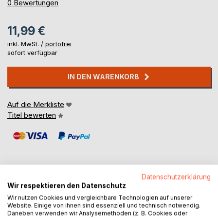
0%
0
Bewertungen
11,99 €
inkl. MwSt. /
portofrei
sofort verfügbar
IN DEN WARENKORB
Auf die Merkliste
Titel bewerten
Datenschutzerklärung
Wir respektieren den Datenschutz
BESCHREIBUNG
Wir nutzen Cookies und vergleichbare Technologien auf unserer
Website. Einige von ihnen sind essenziell und technisch notwendig.
Daneben verwenden wir Analysemethoden (z. B. Cookies oder
Emilio Esbardo, in questo libro, attraverso i racconti di