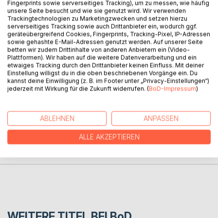
Fingerprints sowie serverseitiges Tracking), um zu messen, wie häufig
Judith Hermann, una delle scrittrici contemporanee di
unsere Seite besucht und wie sie genutzt wird. Wir verwenden
Trackingtechnologien zu Marketingzwecken und setzen hierzu
maggior successo in Germania, descrive la nuova
serverseitiges Tracking sowie auch Drittanbieter ein, wodurch ggf.
generazione di autori tedeschi e il periodo storico di
geräteübergreifend Cookies, Fingerprints, Tracking-Pixel, IP-Adressen
Berlino, negli anni immediatamente prima e dopo la caduta
sowie gehashte E-Mail-Adressen genutzt werden. Auf unserer Seite
del Muro. All'interno del libro vi sono anche capitoli sul
betten wir zudem Drittinhalte von anderen Anbietern ein (Video-
Plattformen). Wir haben auf die weitere Datenverarbeitung und ein
teatro, sull'arte, sulla musica e sulla cinematografia
etwaiges Tracking durch den Drittanbieter keinen Einfluss. Mit deiner
berlinese.
Einstellung willigst du in die oben beschriebenen Vorgänge ein. Du
kannst deine Einwilligung (z. B. im Footer unter „Privacy-Einstellungen“)
jederzeit mit Wirkung für die Zukunft widerrufen. (
BoD-Impressum
)
AUTOR/IN
ABLEHNEN
ANPASSEN
PRESSESTIMMEN
ALLE AKZEPTIEREN
REZENSIONEN
WEITERE TITEL BEI
BoD