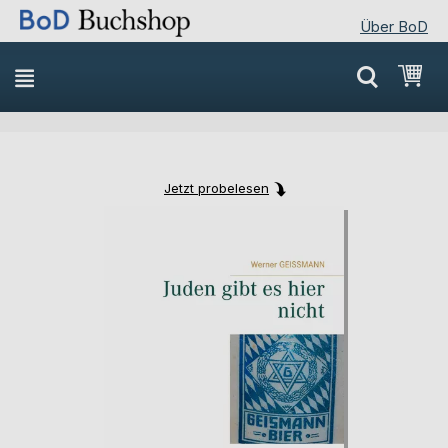
Über BoD
Direkt
Mei
zum
Inhalt
Jetzt probelesen
Skip
Skip
to
to
the
the
end
beginning
of
of
the
the
images
images
gallery
gallery