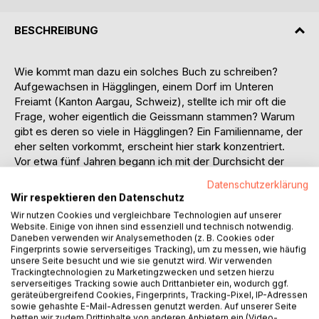
BESCHREIBUNG
Wie kommt man dazu ein solches Buch zu schreiben?
Aufgewachsen in Hägglingen, einem Dorf im Unteren
Freiamt (Kanton Aargau, Schweiz), stellte ich mir oft die
Frage, woher eigentlich die Geissmann stammen? Warum
gibt es deren so viele in Hägglingen? Ein Familienname, der
eher selten vorkommt, erscheint hier stark konzentriert.
Vor etwa fünf Jahren begann ich mit der Durchsicht der
Akten im Staatsarchiv in Aarau und im Stiftsarchiv
Datenschutzerklärung
Beromünster. Da immer mehr interessante und unerwartete
Wir respektieren den Datenschutz
Fakten auftauchten, begann ich das Ganze in Buchform zu
Wir nutzen Cookies und vergleichbare Technologien auf unserer
bringen. Das Buch enthält viele historische Informationen,
Website. Einige von ihnen sind essenziell und technisch notwendig.
die über eine Familiengeschichte hinausgehen.
Daneben verwenden wir Analysemethoden (z. B. Cookies oder
Fingerprints sowie serverseitiges Tracking), um zu messen, wie häufig
Einige Geissmann entdeckte ich zufällig im Elsass. Bis
unsere Seite besucht und wie sie genutzt wird. Wir verwenden
heute sind einige Geissmann in den elsässischen jüdischen
Trackingtechnologien zu Marketingzwecken und setzen hierzu
Gemeinden aktiv. Wanderten etwa die ersten Geissmann
serverseitiges Tracking sowie auch Drittanbieter ein, wodurch ggf.
aus dem Elsass ins Freiamt ein? Waren es etwa Juden? So
geräteübergreifend Cookies, Fingerprints, Tracking-Pixel, IP-Adressen
sowie gehashte E-Mail-Adressen genutzt werden. Auf unserer Seite
abwegig erschien mir diese Vorstellung nicht, kannte ich
betten wir zudem Drittinhalte von anderen Anbietern ein (Video-