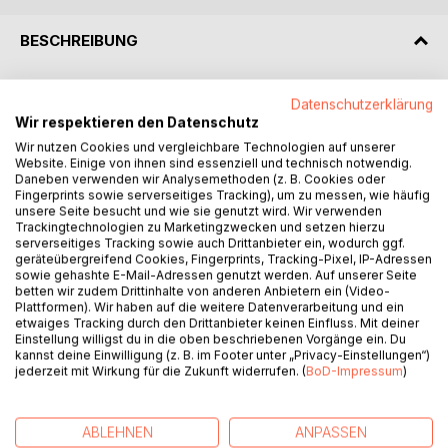
BESCHREIBUNG
Der Lebensweg des Komponisten Mieczyslaw Weinberg
Datenschutzerklärung
(1919-1996) wurde maßgeblich geprägt von der
Wir respektieren den Datenschutz
Auseinandersetzung mit Repression und Diskriminierung.
Wir nutzen Cookies und vergleichbare Technologien auf unserer
Vor Hitlers Truppen aus Warschau in die Sowjetunion
Website. Einige von ihnen sind essenziell und technisch notwendig.
Daneben verwenden wir Analysemethoden (z. B. Cookies oder
geflohen, musste Weinberg sich in einem politischen
Fingerprints sowie serverseitiges Tracking), um zu messen, wie häufig
System zurechtfinden, das ihm zwar Zuflucht geboten
unsere Seite besucht und wie sie genutzt wird. Wir verwenden
hatte, ihn jedoch als Juden und Polen nicht unbehelligt ließ.
Trackingtechnologien zu Marketingzwecken und setzen hierzu
serverseitiges Tracking sowie auch Drittanbieter ein, wodurch ggf.
Vor allem während Stalins letzter Regierungsdekade sah
geräteübergreifend Cookies, Fingerprints, Tracking-Pixel, IP-Adressen
sich Weinberg schweren Übergriffen ausgesetzt, doch
sowie gehashte E-Mail-Adressen genutzt werden. Auf unserer Seite
auch nach dem Tod des Diktators blieb die Situation
betten wir zudem Drittinhalte von anderen Anbietern ein (Video-
kritisch.
Plattformen). Wir haben auf die weitere Datenverarbeitung und ein
etwaiges Tracking durch den Drittanbieter keinen Einfluss. Mit deiner
Die Beleuchtung seines kompositorischen Schaffens zeigt
Einstellung willigst du in die oben beschriebenen Vorgänge ein. Du
erstmals umfassend und systematisch, wie Weinberg
kannst deine Einwilligung (z. B. im Footer unter „Privacy-Einstellungen“)
künstlerisch auf die Doktrin des Sozialistischen Realismus
jederzeit mit Wirkung für die Zukunft widerrufen. (
BoD-Impressum
)
reagierte. Es wird deutlich, wie eng sich ideologischer
Druck und individuelles Schicksal verbanden, weshalb auch
ABLEHNEN
ANPASSEN
der biographische und zeitgeschichtliche Hintergrund der