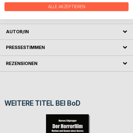
Werke vor allem aus der Phase zwischen 1943 und 1968
ALLE AKZEPTIEREN
ausführlich und mit vielen bisher unbekannten Fakten erhellt
wird.
AUTOR/IN
PRESSESTIMMEN
REZENSIONEN
WEITERE TITEL BEI
BoD