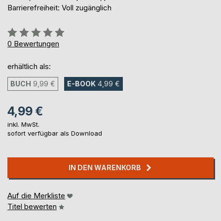
Barrierefreiheit: Voll zugänglich
Bewertung::
0%
0
Bewertungen
erhältlich als:
BUCH
9,99 €
E-BOOK
4,99 €
4,99 €
inkl. MwSt.
sofort verfügbar als Download
IN DEN WARENKORB
Auf die Merkliste
Titel bewerten