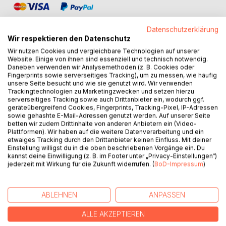
Datenschutzerklärung
Wir respektieren den Datenschutz
Wir nutzen Cookies und vergleichbare Technologien auf unserer
Website. Einige von ihnen sind essenziell und technisch notwendig.
BESCHREIBUNG
Daneben verwenden wir Analysemethoden (z. B. Cookies oder
Fingerprints sowie serverseitiges Tracking), um zu messen, wie häufig
unsere Seite besucht und wie sie genutzt wird. Wir verwenden
Sometimes one sentence is enough. Enough to lift your
Trackingtechnologien zu Marketingzwecken und setzen hierzu
serverseitiges Tracking sowie auch Drittanbieter ein, wodurch ggf.
mood, shift your thinking, or remind you that everything will
geräteübergreifend Cookies, Fingerprints, Tracking-Pixel, IP-Adressen
be okay.
sowie gehashte E-Mail-Adressen genutzt werden. Auf unserer Seite
This book is a small collection of words, carefully chosen
betten wir zudem Drittinhalte von anderen Anbietern ein (Video-
Plattformen). Wir haben auf die weitere Datenverarbeitung und ein
to do just that - to inspire, comfort, and gently guide you
etwaiges Tracking durch den Drittanbieter keinen Einfluss. Mit deiner
forward.
Einstellung willigst du in die oben beschriebenen Vorgänge ein. Du
kannst deine Einwilligung (z. B. im Footer unter „Privacy-Einstellungen“)
jederzeit mit Wirkung für die Zukunft widerrufen. (
BoD-Impressum
)
Each page holds a quiet moment, a thought to pause with,
a feeling you may recognize.
ABLEHNEN
ANPASSEN
Read it slowly.
Let the words stay with you.
ALLE AKZEPTIEREN