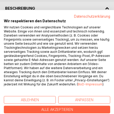
BESCHREIBUNG
Datenschutzerklärung
Wir respektieren den Datenschutz
Eine Feier zum 20-jährigen Hochzeitstag. Doch als Daniel
Wir nutzen Cookies und vergleichbare Technologien auf unserer
auf die Bühne tritt, erwartet niemand die Wahrheit, die er
Website. Einige von ihnen sind essenziell und technisch notwendig.
aussprechen wird: Joshua ist tot.
Daneben verwenden wir Analysemethoden (z. B. Cookies oder
Fingerprints sowie serverseitiges Tracking), um zu messen, wie häufig
unsere Seite besucht und wie sie genutzt wird. Wir verwenden
Was folgt, ist eine Erzählung, die alles verändert, in der
Trackingtechnologien zu Marketingzwecken und setzen hierzu
Joshua durch seine Lebensjahre wandelt wie andere durch
serverseitiges Tracking sowie auch Drittanbieter ein, wodurch ggf.
ihre Erinnerungen. Seine Wandlungen dringen tief und zielen
geräteübergreifend Cookies, Fingerprints, Tracking-Pixel, IP-Adressen
sowie gehashte E-Mail-Adressen genutzt werden. Auf unserer Seite
auf Antworten jenseits aller Gewissheiten.
betten wir zudem Drittinhalte von anderen Anbietern ein (Video-
Plattformen). Wir haben auf die weitere Datenverarbeitung und ein
Daniel muss vier Jahre Doppelleben überstehen - zwischen
etwaiges Tracking durch den Drittanbieter keinen Einfluss. Mit deiner
Intimität und Verantwortung, zwischen gesellschaftlicher
Einstellung willigst du in die oben beschriebenen Vorgänge ein. Du
kannst deine Einwilligung (z. B. im Footer unter „Privacy-Einstellungen“)
Fassade und innerem Chaos - bis die Wirklichkeit ins
jederzeit mit Wirkung für die Zukunft widerrufen. (
BoD-Impressum
)
Wanken gerät.
"Joshuas Jahre" ist ein Roman über den Wert von Liebe
ABLEHNEN
ANPASSEN
und Identität in surrealen Zeiten - und über die Macht der
gefühlten Wahrheit.
ALLE AKZEPTIEREN