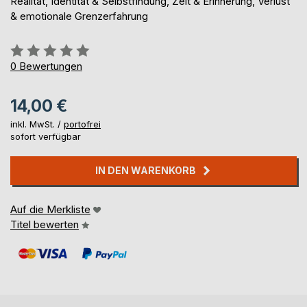
Realität, Identität & Selbstfindung, Zeit & Erinnerung, Verlust
& emotionale Grenzerfahrung
Bewertung::
0%
0
Bewertungen
14,00 €
inkl. MwSt. /
portofrei
sofort verfügbar
IN DEN WARENKORB
Auf die Merkliste
Titel bewerten