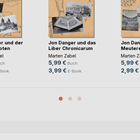
r und der
Jon Danger und das
Jon Dan
oten
Liber Chronicarum
Meuterei
el
Marten Zabel
Marten Z
5,99 €
5,99 €
ch
Buch
3,99 €
2,99 €
Book
E-Book