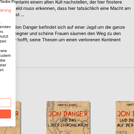
iulia Dantarini einem alten Kult nachstellen, der hier finstere
h. Der Held muss erkennen, dass hier tatsächlich eine Macht am
lärung
ren lässt ...
.
inguist Jon Danger befindet sich auf einer Jagd um die ganze
wenden
es
fährliche Gegner und schöne Frauen säumen den Weg zu den
nutzt
n Danger hofft, seine Thesen um einen verlorenen Kontinent
tzen
owie
 zudem
n.
 die
eter
nen
D