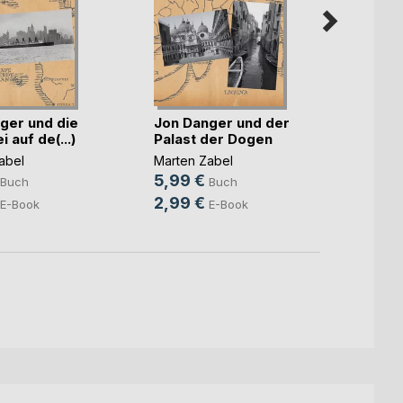
ger und die
Jon Danger und der
Jon D
 auf de(...)
Palast der Dogen
Mecha
abel
Marten Zabel
Marten
5,99 €
5,99
Buch
Buch
2,99 €
2,99
E-Book
E-Book