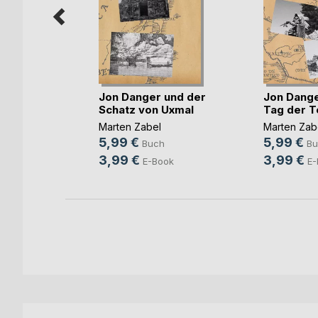
Jon Danger und der
Jon Dange
Schatz von Uxmal
Tag der T
nda
Marten Zabel
Marten Zab
ch
5,99 €
5,99 €
Buch
Bu
ok
3,99 €
3,99 €
E-Book
E-