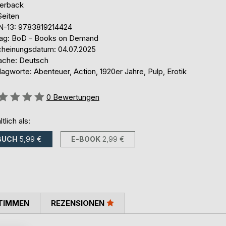
erback
Seiten
N-13: 9783819214424
lag: BoD - Books on Demand
cheinungsdatum: 04.07.2025
ache: Deutsch
agworte: Abenteuer, Action, 1920er Jahre, Pulp, Erotik
ertung::
0
Bewertungen
ltlich als:
BUCH
5,99 €
E-BOOK
2,99 €
TIMMEN
REZENSIONEN