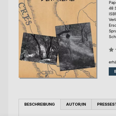
Pap
48 
ISB
Ver
Ers
Spr
Schl
Bew
0%
erhä
BESCHREIBUNG
AUTOR/IN
PRESSES