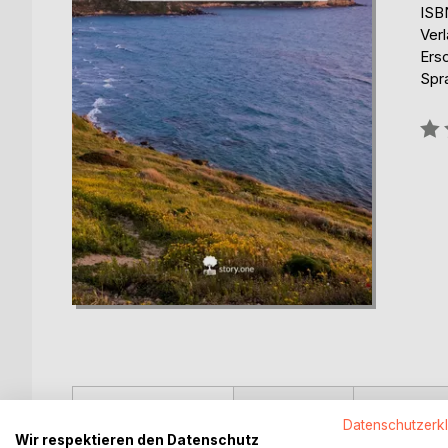
ISB
Verl
Ers
Spr
Bew
0%
BESCHREIBUNG
AUTOR/IN
PRESSES
Datenschutzerk
Wir respektieren den Datenschutz