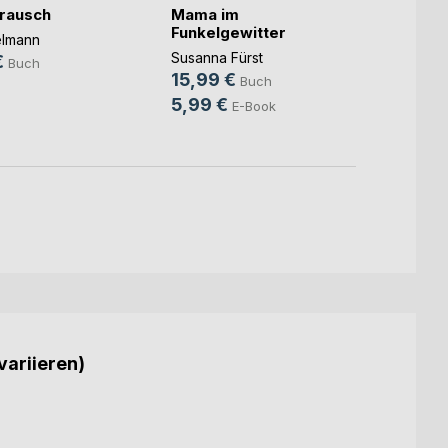
rausch
Mama im
Unter
Funkelgewitter
elmann
Christ
Susanna Fürst
€
14,9
Buch
15,99 €
Buch
9,99
5,99 €
E-Book
variieren)