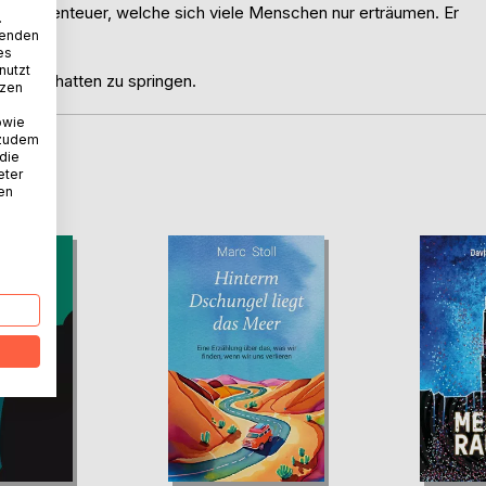
tengel Abenteuer, welche sich viele Menschen nur erträumen. Er
.
est.
wenden
es
nutzt
ihren Schatten zu springen.
tzen
owie
 zudem
 die
D
eter
nen