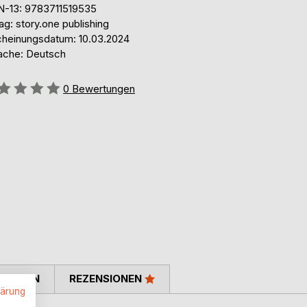
N-13: 9783711519535
ag: story.one publishing
cheinungsdatum: 10.03.2024
ache: Deutsch
ertung::
0
Bewertungen
TIMMEN
REZENSIONEN
lärung