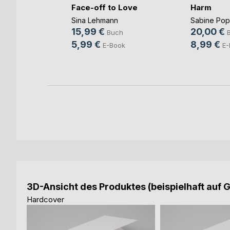
Face-off to Love
Harm
Sina Lehmann
Sabine Po
b und
15,99 €
20,00 €
Buch
ovic
5,99 €
8,99 €
E-Book
E-
ch
ook
3D-Ansicht des Produktes (beispielhaft auf 
Hardcover