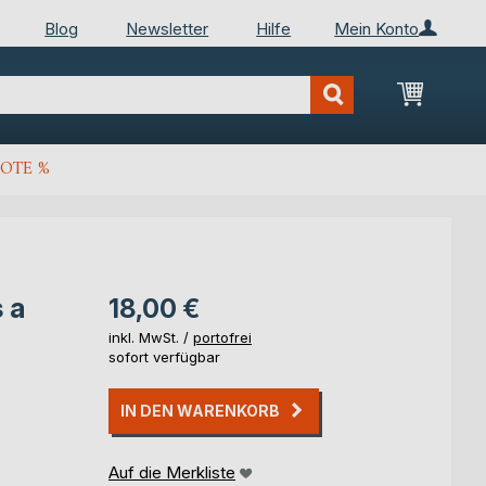
Blog
Newsletter
Hilfe
Mein Konto
Mein Wa
OTE %
 a
18,00 €
inkl. MwSt. /
portofrei
sofort verfügbar
IN DEN WARENKORB
Auf die Merkliste