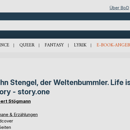
Über BoD
NCE
QUEER
FANTASY
LYRIK
E-BOOK-ANGEB
hn Stengel, der Weltenbummler. Life is
ory - story.one
ert Stögmann
ane & Erzählungen
dcover
Seiten