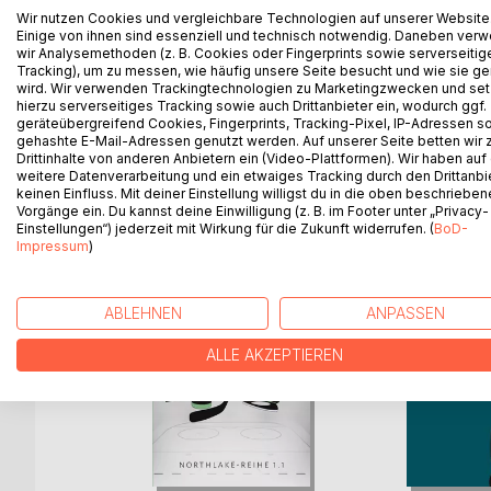
In meiner fiktiven Biografie durchlebt Dr. John S
Wir nutzen Cookies und vergleichbare Technologien auf unserer Website
lebt sozusagen das Leben, welches du gerne hätt
Einige von ihnen sind essenziell und technisch notwendig. Daneben ver
wir Analysemethoden (z. B. Cookies oder Fingerprints sowie serverseitig
Tracking), um zu messen, wie häufig unsere Seite besucht und wie sie ge
Es ist ein Buch, das Menschen anregen soll, über 
wird. Wir verwenden Trackingtechnologien zu Marketingzwecken und se
hierzu serverseitiges Tracking sowie auch Drittanbieter ein, wodurch ggf.
geräteübergreifend Cookies, Fingerprints, Tracking-Pixel, IP-Adressen s
gehashte E-Mail-Adressen genutzt werden. Auf unserer Seite betten wir
Drittinhalte von anderen Anbietern ein (Video-Plattformen). Wir haben auf
WEITERE TITEL BEI
Bo
weitere Datenverarbeitung und ein etwaiges Tracking durch den Drittanbi
keinen Einfluss. Mit deiner Einstellung willigst du in die oben beschriebe
Vorgänge ein. Du kannst deine Einwilligung (z. B. im Footer unter „Privacy-
Einstellungen“) jederzeit mit Wirkung für die Zukunft widerrufen. (
BoD-
Impressum
)
ABLEHNEN
ANPASSEN
ALLE AKZEPTIEREN