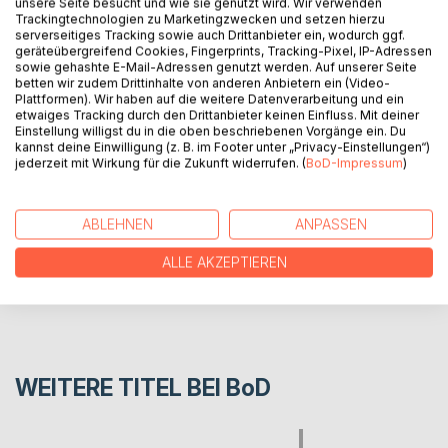
unsere Seite besucht und wie sie genutzt wird. Wir verwenden
Trackingtechnologien zu Marketingzwecken und setzen hierzu
The study examines John Dowland's Second Booke of
serverseitiges Tracking sowie auch Drittanbieter ein, wodurch ggf.
Songs or Ayres (1600) within the political context of the
geräteübergreifend Cookies, Fingerprints, Tracking-Pixel, IP-Adressen
conflict between Queen Elizabeth I and Robert Devereux,
sowie gehashte E-Mail-Adressen genutzt werden. Auf unserer Seite
betten wir zudem Drittinhalte von anderen Anbietern ein (Video-
the 2nd Earl of Essex.
Plattformen). Wir haben auf die weitere Datenverarbeitung und ein
etwaiges Tracking durch den Drittanbieter keinen Einfluss. Mit deiner
Einstellung willigst du in die oben beschriebenen Vorgänge ein. Du
AUTOR/IN
kannst deine Einwilligung (z. B. im Footer unter „Privacy-Einstellungen“)
jederzeit mit Wirkung für die Zukunft widerrufen. (
BoD-Impressum
)
PRESSESTIMMEN
ABLEHNEN
ANPASSEN
REZENSIONEN
ALLE AKZEPTIEREN
WEITERE TITEL BEI
BoD