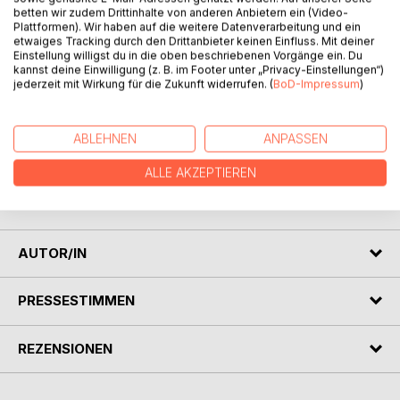
betten wir zudem Drittinhalte von anderen Anbietern ein (Video-
Plattformen). Wir haben auf die weitere Datenverarbeitung und ein
Außer dem Namen hat Johannes nicht viel gemein mit
etwaiges Tracking durch den Drittanbieter keinen Einfluss. Mit deiner
Johanna: Er ist der Sohn eines Handwerkers, sie eine echte
Einstellung willigst du in die oben beschriebenen Vorgänge ein. Du
Komtess, Tochter des Grafen von Morgenroth. Warum
kannst deine Einwilligung (z. B. im Footer unter „Privacy-Einstellungen“)
jederzeit mit Wirkung für die Zukunft widerrufen. (
BoD-Impressum
)
schleicht sie sich zu ihm in den Kerker, in den ihn seine
eigene Dummheit gebracht hat? Dass Johanna kein gutes
Verhältnis zu ihrem Vater hat, ist über die Grenzen der
ABLEHNEN
ANPASSEN
Grafschaft hinaus bekannt, aber das erklärt noch lange
nicht, warum sie sich so gar nicht wie eine Komtess
ALLE AKZEPTIEREN
benimmt. Überhaupt macht sie nie das, womit man
rechnet...
AUTOR/IN
PRESSESTIMMEN
REZENSIONEN