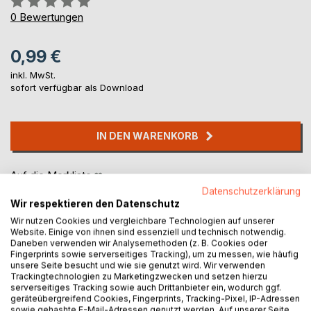
0%
0
Bewertungen
0,99 €
inkl. MwSt.
sofort verfügbar als Download
IN DEN WARENKORB
Auf die Merkliste
Titel bewerten
Datenschutzerklärung
Wir respektieren den Datenschutz
Wir nutzen Cookies und vergleichbare Technologien auf unserer
Website. Einige von ihnen sind essenziell und technisch notwendig.
Daneben verwenden wir Analysemethoden (z. B. Cookies oder
Fingerprints sowie serverseitiges Tracking), um zu messen, wie häufig
unsere Seite besucht und wie sie genutzt wird. Wir verwenden
Trackingtechnologien zu Marketingzwecken und setzen hierzu
serverseitiges Tracking sowie auch Drittanbieter ein, wodurch ggf.
BESCHREIBUNG
geräteübergreifend Cookies, Fingerprints, Tracking-Pixel, IP-Adressen
sowie gehashte E-Mail-Adressen genutzt werden. Auf unserer Seite