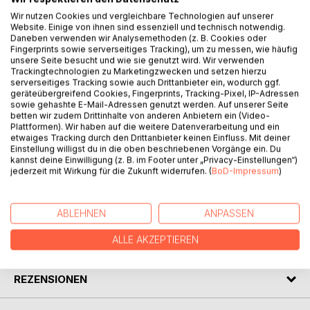
Wir nutzen Cookies und vergleichbare Technologien auf unserer
Immer mehr Menschen sprechen vom Leben im Hier und
Website. Einige von ihnen sind essenziell und technisch notwendig.
Jetzt.Dieses Büchlein soll feinen Menschen dienen, die
Daneben verwenden wir Analysemethoden (z. B. Cookies oder
sich auf andere, möglicherweise für sie neue Art und Weise
Fingerprints sowie serverseitiges Tracking), um zu messen, wie häufig
unsere Seite besucht und wie sie genutzt wird. Wir verwenden
mit der Zeit beschäftigen mögen.Gib der Zeit deine eigene,
Trackingtechnologien zu Marketingzwecken und setzen hierzu
ganz persönliche Geschichte.Wir nutzen sie, sparen sie,
serverseitiges Tracking sowie auch Drittanbieter ein, wodurch ggf.
verschwenden sie oder schlagen sie tot. Sie ist überall
geräteübergreifend Cookies, Fingerprints, Tracking-Pixel, IP-Adressen
sowie gehashte E-Mail-Adressen genutzt werden. Auf unserer Seite
gegenwärtig.Auch in diesem Moment ist sie: Die Zeit.
betten wir zudem Drittinhalte von anderen Anbietern ein (Video-
Plattformen). Wir haben auf die weitere Datenverarbeitung und ein
Ist unsere Vergangenheit wirklich gegangen? Oder die
etwaiges Tracking durch den Drittanbieter keinen Einfluss. Mit deiner
Einstellung willigst du in die oben beschriebenen Vorgänge ein. Du
Zukunft vielleicht schon da? Was ist Zeit? Was machst du
kannst deine Einwilligung (z. B. im Footer unter „Privacy-Einstellungen“)
mit deiner Zeit?
jederzeit mit Wirkung für die Zukunft widerrufen. (
BoD-Impressum
)
AUTOR/IN
ABLEHNEN
ANPASSEN
ALLE AKZEPTIEREN
PRESSESTIMMEN
REZENSIONEN