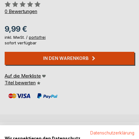
Bewertung::
0%
0
Bewertungen
9,99 €
inkl. MwSt. /
portofrei
sofort verfügbar
IN DEN WARENKORB
Auf die Merkliste
Titel bewerten
BESCHREIBUNG
Datenschutzerklärung
Wir respektieren den Datenschutz