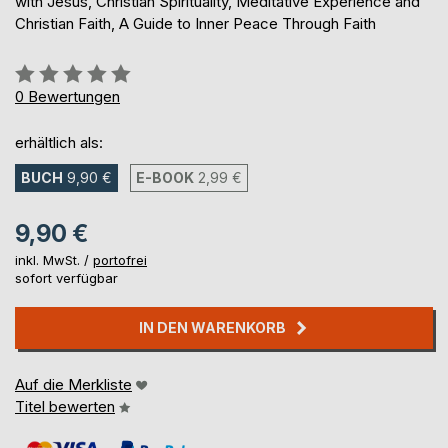
with Jesus, Christian Spirituality, Meditative Experience and
Christian Faith, A Guide to Inner Peace Through Faith
Bewertung::
0%
0
Bewertungen
erhältlich als:
BUCH
9,90 €
E-BOOK
2,99 €
9,90 €
inkl. MwSt. /
portofrei
sofort verfügbar
IN DEN WARENKORB
Auf die Merkliste
Titel bewerten