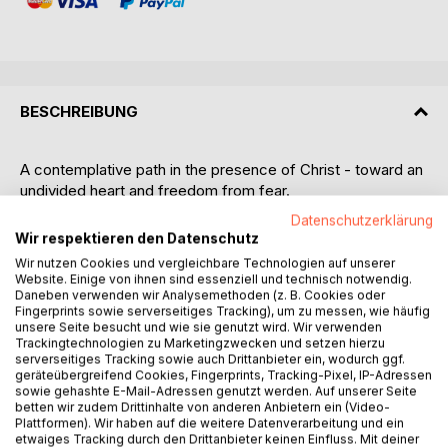
BESCHREIBUNG
A contemplative path in the presence of Christ - toward an
undivided heart and freedom from fear.
Datenschutzerklärung
Fear often shapes human life more deeply than we care to
Wir respektieren den Datenschutz
admit. We fear loss, uncertainty, suffering - and ultimately
Wir nutzen Cookies und vergleichbare Technologien auf unserer
death. Even our achievements and religious efforts can
Website. Einige von ihnen sind essenziell und technisch notwendig.
become attempts to shield ourselves from what we cannot
Daneben verwenden wir Analysemethoden (z. B. Cookies oder
Fingerprints sowie serverseitiges Tracking), um zu messen, wie häufig
control.
unsere Seite besucht und wie sie genutzt wird. Wir verwenden
Trackingtechnologien zu Marketingzwecken und setzen hierzu
Jesus and the Contemplative Life introduces the rich
serverseitiges Tracking sowie auch Drittanbieter ein, wodurch ggf.
geräteübergreifend Cookies, Fingerprints, Tracking-Pixel, IP-Adressen
Christian tradition of contemplation - a path that leads
sowie gehashte E-Mail-Adressen genutzt werden. Auf unserer Seite
beyond fear toward an undivided heart.
betten wir zudem Drittinhalte von anderen Anbietern ein (Video-
Plattformen). Wir haben auf die weitere Datenverarbeitung und ein
etwaiges Tracking durch den Drittanbieter keinen Einfluss. Mit deiner
Drawing on the Gospels, the Lord’s Prayer, the Sermon on