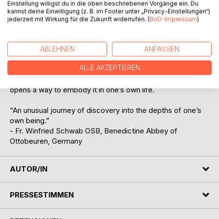
Einstellung willigst du in die oben beschriebenen Vorgänge ein. Du
the Mount, and the wisdom of the contemplative tradition,
kannst deine Einwilligung (z. B. im Footer unter „Privacy-Einstellungen“)
this book shows how life changes when it is lived from the
jederzeit mit Wirkung für die Zukunft widerrufen. (
BoD-Impressum
)
presence of Christ.
Contemplation thus becomes more than silence - it
ABLEHNEN
ANPASSEN
becomes a life of trust, courage, and freedom from fear.
ALLE AKZEPTIEREN
This book leads to the heart of the Christian faith and
opens a way to embody it in one’s own life.
“An unusual journey of discovery into the depths of one’s
own being.”
- Fr. Winfried Schwab OSB, Benedictine Abbey of
Ottobeuren, Germany
AUTOR/IN
PRESSESTIMMEN