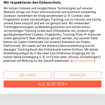
Wir respektieren den Datenschutz
Wir nutzen Cookies und vergleichbare Technologien auf unserer
Website. Einige von ihnen sind essenziell und technisch notwendig.
Daneben verwenden wir Analysemethoden (z. B. Cookies oder
Fingerprints sowie serverseitiges Tracking), um zu messen, wie häufig
BESCHREIBUNG
unsere Seite besucht und wie sie genutzt wird. Wir verwenden
Trackingtechnologien zu Marketingzwecken und setzen hierzu
serverseitiges Tracking sowie auch Drittanbieter ein, wodurch ggf.
geräteübergreifend Cookies, Fingerprints, Tracking-Pixel, IP-Adressen
Lyrische Texte einer suchenden Seele. Der Dichter lebt
sowie gehashte E-Mail-Adressen genutzt werden. Auf unserer Seite
dabei in einem Wechselverhältnis von innerlich-seelischer
betten wir zudem Drittinhalte von anderen Anbietern ein (Video-
und sinneszugewandter lyrischer Inspiration.
Plattformen). Wir haben auf die weitere Datenverarbeitung und ein
etwaiges Tracking durch den Drittanbieter keinen Einfluss. Mit deiner
Einstellung willigst du in die oben beschriebenen Vorgänge ein. Du
kannst deine Einwilligung (z. B. im Footer unter „Privacy-Einstellungen“)
AUTOR/IN
jederzeit mit Wirkung für die Zukunft widerrufen. (
BoD-Impressum
)
PRESSESTIMMEN
ABLEHNEN
ANPASSEN
REZENSIONEN
ALLE AKZEPTIEREN