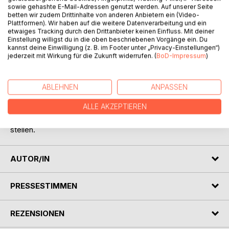
Titel bewerten
sowie gehashte E-Mail-Adressen genutzt werden. Auf unserer Seite
betten wir zudem Drittinhalte von anderen Anbietern ein (Video-
Plattformen). Wir haben auf die weitere Datenverarbeitung und ein
etwaiges Tracking durch den Drittanbieter keinen Einfluss. Mit deiner
Einstellung willigst du in die oben beschriebenen Vorgänge ein. Du
kannst deine Einwilligung (z. B. im Footer unter „Privacy-Einstellungen“)
jederzeit mit Wirkung für die Zukunft widerrufen. (
BoD-Impressum
)
BESCHREIBUNG
ABLEHNEN
ANPASSEN
ALLE AKZEPTIEREN
Zwischen Liebe und Verliebtsein ist nicht viel Platz um sich
zu verorten, geschweige einen Zyklus auf die Beine zu
stellen.
AUTOR/IN
PRESSESTIMMEN
REZENSIONEN