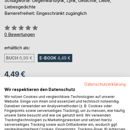
Schlagworte: Gegenwartslyrik, Lyrik, Gedichte, Liebe,
Liebesgedichte
Barrierefreiheit: Eingeschränkt zugänglich
Bewertung::
0%
0
Bewertungen
erhältlich als:
BUCH
6,99 €
E-BOOK
4,49 €
4,49 €
inkl. MwSt.
Datenschutzerklärung
sofort verfügbar als Download
Wir respektieren den Datenschutz
Wir nutzen Cookies und vergleichbare Technologien auf unserer
Website. Einige von ihnen sind essenziell und technisch notwendig.
Daneben verwenden wir Analysemethoden (z. B. Cookies oder
IN DEN WARENKORB
Fingerprints sowie serverseitiges Tracking), um zu messen, wie häufig
unsere Seite besucht und wie sie genutzt wird. Wir verwenden
Trackingtechnologien zu Marketingzwecken und setzen hierzu
Auf die Merkliste
serverseitiges Tracking sowie auch Drittanbieter ein, wodurch ggf.
geräteübergreifend Cookies, Fingerprints, Tracking-Pixel, IP-Adressen