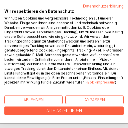
BESCHREIBUNG
Datenschutzerklärung
Wir respektieren den Datenschutz
Wir nutzen Cookies und vergleichbare Technologien auf unserer
Roman des deutschen Schriftstellers Hans Fallada (Rudolf
Website. Einige von ihnen sind essenziell und technisch notwendig.
Wilhelm Friedrich Ditzen) aus dem Jahre 1947. Der Roman
Daneben verwenden wir Analysemethoden (z. B. Cookies oder
Fingerprints sowie serverseitiges Tracking), um zu messen, wie häufig
basiert auf dem authentischen Fall des Ehepaars Otto und
unsere Seite besucht und wie sie genutzt wird. Wir verwenden
Elise Hampel, das 1940 bis 1942 in Berlin Postkarten-
Trackingtechnologien zu Marketingzwecken und setzen hierzu
Flugblätter gegen Hitler ausgelegt hatte und denunziert
serverseitiges Tracking sowie auch Drittanbieter ein, wodurch ggf.
geräteübergreifend Cookies, Fingerprints, Tracking-Pixel, IP-Adressen
worden war. Fallada schrieb den Roman Ende 1946 in
sowie gehashte E-Mail-Adressen genutzt werden. Auf unserer Seite
knapp vier Wochen. Der Roman gilt als das erste Buch
betten wir zudem Drittinhalte von anderen Anbietern ein (Video-
eines deutschen nicht-emigrierten Schriftstellers über den
Plattformen). Wir haben auf die weitere Datenverarbeitung und ein
Widerstand gegen den Nationalsozialismus.
etwaiges Tracking durch den Drittanbieter keinen Einfluss. Mit deiner
Einstellung willigst du in die oben beschriebenen Vorgänge ein. Du
kannst deine Einwilligung (z. B. im Footer unter „Privacy-Einstellungen“)
jederzeit mit Wirkung für die Zukunft widerrufen. (
BoD-Impressum
)
AUTOR/IN
ABLEHNEN
ANPASSEN
PRESSESTIMMEN
ALLE AKZEPTIEREN
REZENSIONEN