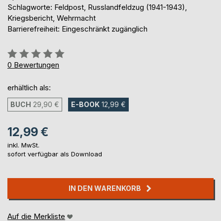
Schlagworte: Feldpost, Russlandfeldzug (1941-1943),
Kriegsbericht, Wehrmacht
Barrierefreiheit: Eingeschränkt zugänglich
Bewertung::
0%
0
Bewertungen
erhältlich als:
BUCH
29,90 €
E-BOOK
12,99 €
12,99 €
inkl. MwSt.
sofort verfügbar als Download
IN DEN WARENKORB
Auf die Merkliste