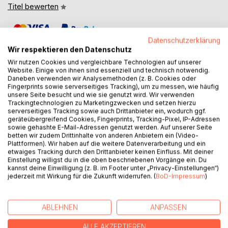
Titel bewerten
Datenschutzerklärung
Wir respektieren den Datenschutz
Wir nutzen Cookies und vergleichbare Technologien auf unserer
Website. Einige von ihnen sind essenziell und technisch notwendig.
Daneben verwenden wir Analysemethoden (z. B. Cookies oder
BESCHREIBUNG
Fingerprints sowie serverseitiges Tracking), um zu messen, wie häufig
unsere Seite besucht und wie sie genutzt wird. Wir verwenden
Trackingtechnologien zu Marketingzwecken und setzen hierzu
serverseitiges Tracking sowie auch Drittanbieter ein, wodurch ggf.
272 Feldpostbriefe und -karten, 46 Abbildungen von
geräteübergreifend Cookies, Fingerprints, Tracking-Pixel, IP-Adressen
Postkarten, originalen Fotos, eigenhändigen Zeichnungen
sowie gehashte E-Mail-Adressen genutzt werden. Auf unserer Seite
und Dokumenten des Obergefreiten der 131. Infanterie-
betten wir zudem Drittinhalte von anderen Anbietern ein (Video-
Plattformen). Wir haben auf die weitere Datenverarbeitung und ein
Division, Heeresgruppe Mitte, erzählen vom deutsch-
etwaiges Tracking durch den Drittanbieter keinen Einfluss. Mit deiner
sowjetischen Krieg: vom Kriegsalltag mit seinen Strapazen,
Einstellung willigst du in die oben beschriebenen Vorgänge ein. Du
Zumutungen und seelischen Nöten. Herbert Henze, von
kannst deine Einwilligung (z. B. im Footer unter „Privacy-Einstellungen“)
jederzeit mit Wirkung für die Zukunft widerrufen. (
BoD-Impressum
)
Beruf Buch- und Kunsthändler, war ein eloquenter
Briefschreiber. Als Soldat, dem Soldatisches fernlag, zog
er nicht begeistert in den Krieg, doch war auch er ein Kind
ABLEHNEN
ANPASSEN
seiner Zeit: überzeugt von der Überlegenheit Deutschlands
als Kulturnation. Anfänglich an den propagierten Blitzkrieg
ALLE AKZEPTIEREN