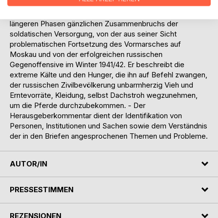
glaubend, kamen ihm angesichts der Realität vor Ort
Zweifel an der militärischen Führung. Er berichtet von
längeren Phasen gänzlichen Zusammenbruchs der
soldatischen Versorgung, von der aus seiner Sicht
problematischen Fortsetzung des Vormarsches auf
Moskau und von der erfolgreichen russischen
Gegenoffensive im Winter 1941/42. Er beschreibt die
extreme Kälte und den Hunger, die ihn auf Befehl zwangen,
der russischen Zivilbevölkerung unbarmherzig Vieh und
Erntevorräte, Kleidung, selbst Dachstroh wegzunehmen,
um die Pferde durchzubekommen. - Der
Herausgeberkommentar dient der Identifikation von
Personen, Institutionen und Sachen sowie dem Verständnis
der in den Briefen angesprochenen Themen und Probleme.
AUTOR/IN
PRESSESTIMMEN
REZENSIONEN