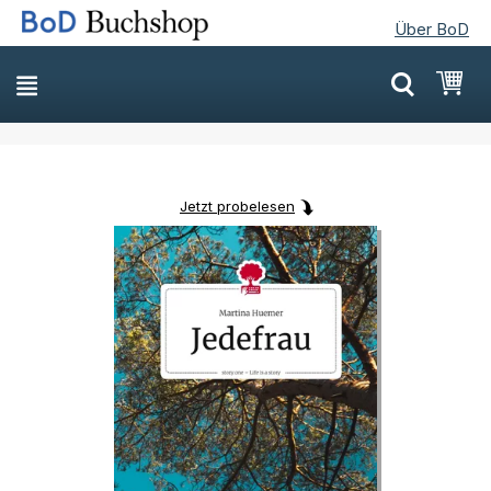
Über BoD
Direkt
Mei
zum
Inhalt
Jetzt probelesen
Skip
Skip
to
to
the
the
end
beginning
of
of
the
the
images
images
gallery
gallery