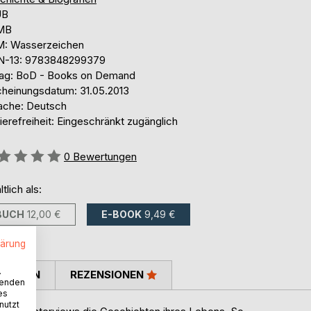
UB
 MB
: Wasserzeichen
N-13: 9783848299379
lag: BoD - Books on Demand
cheinungsdatum: 31.05.2013
ache: Deutsch
ierefreiheit: Eingeschränkt zugänglich
ertung::
0
Bewertungen
ltlich als:
BUCH
12,00 €
E-BOOK
9,49 €
lärung
.
TIMMEN
REZENSIONEN
wenden
es
nutzt