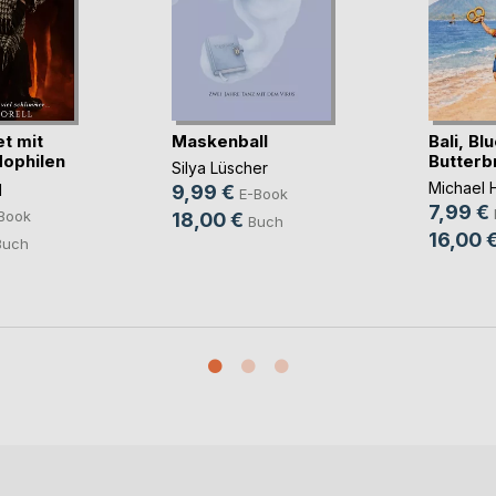
t mit
Maskenball
Bali, Bl
ophilen
Butterb
Silya Lüscher
Michael
l
9,99 €
E-Book
7,99 €
Book
18,00 €
Buch
16,00 
Buch