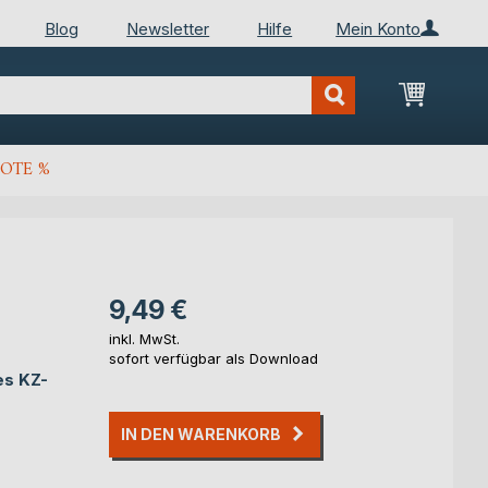
Blog
Newsletter
Hilfe
Mein Konto
Mein Wa
OTE %
9,49 €
inkl. MwSt.
sofort verfügbar als Download
es KZ-
IN DEN WARENKORB