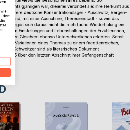
len in Interviews die Geschichten ihres Lebens. So
tzen
ls Achtzigjährigen war, dreierlei verbindet sie: ihre Herkunft aus
owie
rch mehrere deutsche Konzentrationslager - Auschwitz, Bergen-
 zudem
wald und, mit einer Ausnahme, Theresienstadt - sowie das
 die
noch ergibt sich daraus nicht die mehrfache Wiederholung ein
eter
nen
iedlichen Einstellungen und Lebenshaltungen der Erzählerinnen,
ern neben Gleichem ebenso Unterschiedliches erlebten. Somit
n sechs Variationen eines Themas zu einem facettenreichen,
Marta Schweitzer sind als literarisches Dokument
ril 1945 über den letzten Abschnitt ihrer Gefangenschaft
D