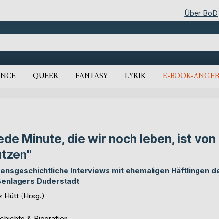
Über BoD
NCE
QUEER
FANTASY
LYRIK
E-BOOK-ANGEB
ede Minute, die wir noch leben, ist von
tzen"
ensgeschichtliche Interviews mit ehemaligen Häftlingen d
enlagers Duderstadt
 Hütt (Hrsg.)
chichte & Biografien