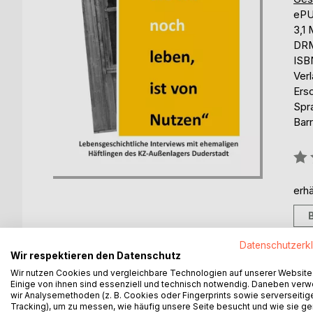
eP
3,1
DRM
ISB
Ver
Ers
Spr
Barr
Bew
0%
erhä
Datenschutzerk
Wir respektieren den Datenschutz
Wir nutzen Cookies und vergleichbare Technologien auf unserer Website
BESCHREIBUNG
AUTOR/IN
PRESSES
Einige von ihnen sind essenziell und technisch notwendig. Daneben ver
wir Analysemethoden (z. B. Cookies oder Fingerprints sowie serverseitig
Tracking), um zu messen, wie häufig unsere Seite besucht und wie sie ge