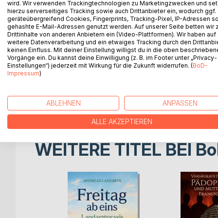
Sechs Frauen, Zeitzeuginnen des Holocaust, erzäh
wird. Wir verwenden Trackingtechnologien zu Marketingzwecken und se
unterschiedlich das Schicksal der inzwischen mehr a
hierzu serverseitiges Tracking sowie auch Drittanbieter ein, wodurch ggf.
geräteübergreifend Cookies, Fingerprints, Tracking-Pixel, IP-Adressen s
ungarisch-jüdischen Familien, ihr Weg 1944/45 du
gehashte E-Mail-Adressen genutzt werden. Auf unserer Seite betten wir
Belsen, das Außenlager Duderstadt des KZ Buchen
Drittinhalte von anderen Anbietern ein (Video-Plattformen). Wir haben auf
nachfolgende Leben mit der Erinnerung daran. Den
weitere Datenverarbeitung und ein etwaiges Tracking durch den Drittanbi
keinen Einfluss. Mit deiner Einstellung willigst du in die oben beschriebe
und desselben. Das ist bedingt durch die untersch
Vorgänge ein. Du kannst deine Einwilligung (z. B. im Footer unter „Privacy-
aber auch dadurch, dass sie in denselben KZ-Lag
Einstellungen“) jederzeit mit Wirkung für die Zukunft widerrufen. (
BoD-
fügen sich im Hinblick auf diese Gemeinsamkeite
Impressum
)
dichten Gesamtbild. Den Lebenserinnerungen von 
Aufzeichnungen der damals Siebzehnjährigen im Ap
beigefügt.
ABLEHNEN
ANPASSEN
ALLE AKZEPTIEREN
WEITERE TITEL BEI
Bo