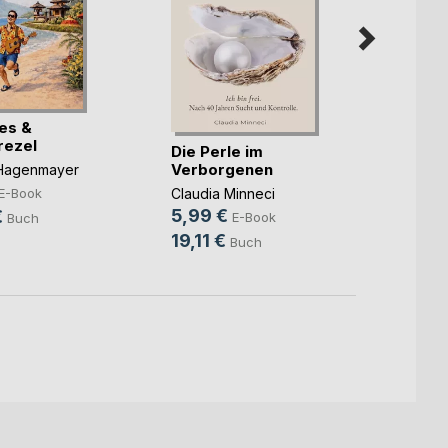
ues &
Gegen
rezel
Die Perle im
Mike 
Verborgenen
 Hagenmayer
6,99
Claudia Minneci
E-Book
29,9
5,99 €
€
E-Book
Buch
19,11 €
Buch