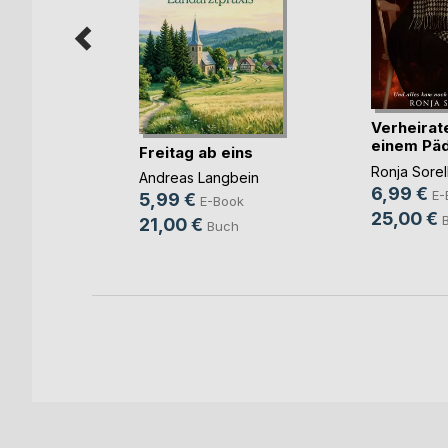
Raubzug
Verheirate
chfort
einem Päd
Freitag ab eins
ook
u(...)
Ronja Sorel
Andreas Langbein
ch
6,99 €
E-
5,99 €
E-Book
25,00 €
21,00 €
Buch