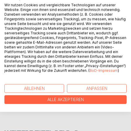
Wir nutzen Cookies und vergleichbare Technologien auf unserer
Website. Einige von ihnen sind essenziell und technisch notwendig.
BESCHREIBUNG
Daneben verwenden wir Analysemethoden (z. B. Cookies oder
Fingerprints sowie serverseitiges Tracking), um zu messen, wie häufig
unsere Seite besucht und wie sie genutzt wird. Wir verwenden
Traurigkeit wird heute jedoch nicht ersticken,
Trackingtechnologien zu Marketingzwecken und setzen hierzu
serverseitiges Tracking sowie auch Drittanbieter ein, wodurch ggf.
Und das gelbe Blatt des Herzens tut nicht weh
geräteübergreifend Cookies, Fingerprints, Tracking-Pixel, IP-Adressen
Ich werde dir meine Seele in Zeilen schicken,
sowie gehashte E-Mail-Adressen genutzt werden. Auf unserer Seite
obwohl es leicht nach Wodka riecht, oh yee
betten wir zudem Drittinhalte von anderen Anbietern ein (Video-
Plattformen). Wir haben auf die weitere Datenverarbeitung und ein
etwaiges Tracking durch den Drittanbieter keinen Einfluss. Mit deiner
Einstellung willigst du in die oben beschriebenen Vorgänge ein. Du
AUTOR/IN
kannst deine Einwilligung (z. B. im Footer unter „Privacy-Einstellungen“)
jederzeit mit Wirkung für die Zukunft widerrufen. (
BoD-Impressum
)
PRESSESTIMMEN
ABLEHNEN
ANPASSEN
REZENSIONEN
ALLE AKZEPTIEREN