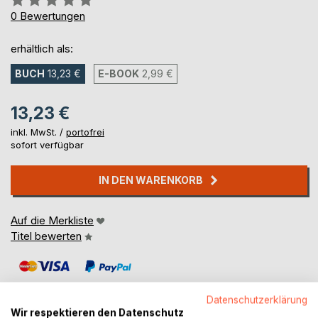
0%
0
Bewertungen
erhältlich als:
BUCH
13,23 €
E-BOOK
2,99 €
13,23 €
inkl. MwSt. /
portofrei
sofort verfügbar
IN DEN WARENKORB
Auf die Merkliste
Titel bewerten
Datenschutzerklärung
Wir respektieren den Datenschutz