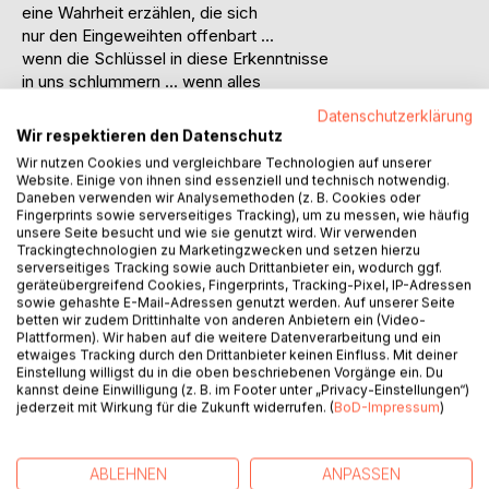
eine Wahrheit erzählen, die sich
nur den Eingeweihten offenbart ...
wenn die Schlüssel in diese Erkenntnisse
in uns schlummern ... wenn alles
was wir erfahren niemals vergessen
Datenschutzerklärung
ist ... wenn jedes Gefühl ein
Wir respektieren den Datenschutz
Geschenk des Lebens ist, wenn die
Wir nutzen Cookies und vergleichbare Technologien auf unserer
Gedanken keine Gedanken mehr
Website. Einige von ihnen sind essenziell und technisch notwendig.
sind, sondern die Impulse einer Helferschar
Daneben verwenden wir Analysemethoden (z. B. Cookies oder
Fingerprints sowie serverseitiges Tracking), um zu messen, wie häufig
an Wesenheiten um uns ...
unsere Seite besucht und wie sie genutzt wird. Wir verwenden
wenn die Kälte des Lebens von der
Trackingtechnologien zu Marketingzwecken und setzen hierzu
Wärme der Verbundenheit verwandelt
serverseitiges Tracking sowie auch Drittanbieter ein, wodurch ggf.
geräteübergreifend Cookies, Fingerprints, Tracking-Pixel, IP-Adressen
wird in ein ewiges Gefühl von
sowie gehashte E-Mail-Adressen genutzt werden. Auf unserer Seite
Liebe ... wenn das Leben beginnt
betten wir zudem Drittinhalte von anderen Anbietern ein (Video-
ein Spielplatz der Liebe zu werden
Plattformen). Wir haben auf die weitere Datenverarbeitung und ein
... wenn ein Lichtstrahl genügt, alles
etwaiges Tracking durch den Drittanbieter keinen Einfluss. Mit deiner
Einstellung willigst du in die oben beschriebenen Vorgänge ein. Du
bisher im Dunkeln Verborgene sichtbar
kannst deine Einwilligung (z. B. im Footer unter „Privacy-Einstellungen“)
zu machen ........ dann erzählt Javah
jederzeit mit Wirkung für die Zukunft widerrufen. (
BoD-Impressum
)
uns ihre Geschichte durch Raum
und Zeit.
ABLEHNEN
ANPASSEN