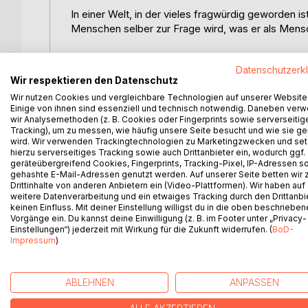
In einer Welt, in der vieles fragwürdig geworden is
Menschen selber zur Frage wird, was er als Mensc
Der Mensch als werdende Existenz versteht den P
Datenschutzerk
nach der Wahrheit des Seins, als nie endenden, of
Wir respektieren den Datenschutz
und Schuld, eine Haltung entwickelt, die bereit is
Wir nutzen Cookies und vergleichbare Technologien auf unserer Website
jeweilige Situation, nicht zuletzt in die gespräch
Einige von ihnen sind essenziell und technisch notwendig. Daneben ver
anderen Menschen.
wir Analysemethoden (z. B. Cookies oder Fingerprints sowie serverseitig
Tracking), um zu messen, wie häufig unsere Seite besucht und wie sie ge
wird. Wir verwenden Trackingtechnologien zu Marketingzwecken und se
Die Zitatensammlung "Jaspers entdecken" ist be
hierzu serverseitiges Tracking sowie auch Drittanbieter ein, wodurch ggf.
Nachschlagewerk wissenschaftlichen Zubringerdie
geräteübergreifend Cookies, Fingerprints, Tracking-Pixel, IP-Adressen s
ungebrochen aktuelle Philosophie Karl Jaspers' e
gehashte E-Mail-Adressen genutzt werden. Auf unserer Seite betten wir
Drittinhalte von anderen Anbietern ein (Video-Plattformen). Wir haben auf
weitere Datenverarbeitung und ein etwaiges Tracking durch den Drittanbi
Nach Herausgabe ihres einführenden Buchs "Jasper
keinen Einfluss. Mit deiner Einstellung willigst du in die oben beschriebe
das Denken des Existenzphilosophen" (BoD 2022) 
Vorgänge ein. Du kannst deine Einwilligung (z. B. im Footer unter „Privacy-
Einstellungen“) jederzeit mit Wirkung für die Zukunft widerrufen. (
BoD-
Kompendiums "Jaspers entdecken. Die Existenzphi
Impressum
)
Bereich der Nachschlagewerke zu Jaspers.
ABLEHNEN
ANPASSEN