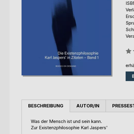
ISB
Ver
Ers
Spr
Sch
Ver
Bew
0%
erhä
BESCHREIBUNG
AUTOR/IN
PRESSES
Was der Mensch ist und sein kann.
Zur Existenzphilosophie Karl Jaspers'