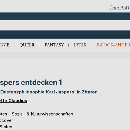
Über BoD
NCE
QUEER
FANTASY
LYRIK
E-BOOK-ANGEB
spers entdecken 1
 Existenzphilosophie Karl Jaspers´ in Zitaten
tte Claudius
tes-, Sozial- & Kulturwissenschaften
dcover
Seiten