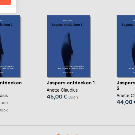
D
entdecken
Jaspers entdecken 1
Jaspers
2
Anette Claudius
dius
Anette C
45,00 €
Buch
44,00 
Buch
Book