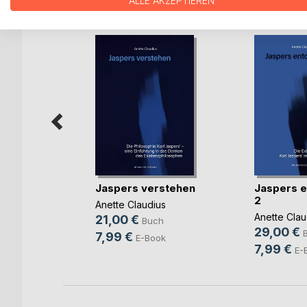
WEITERE TITEL BEI
Bo
ALLE AKZEPTIEREN
e
Jaspers verstehen
Jaspers 
e im
2
Anette Claudius
Anette Clau
s
21,00 €
Buch
29,00 €
uch
7,99 €
E-Book
7,99 €
E-