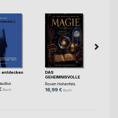
 entdecken
DAS
Peers
GEHEIMNISVOLLE
Jan-Lu
BUCH DER MAGIE
laudius
Roven Hohenfels
22,5
€
16,99 €
Buch
Buch