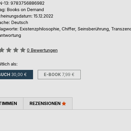
N-13: 9783756886982
lag: Books on Demand
cheinungsdatum: 15.12.2022
ache: Deutsch
lagworte: Existenzphilosophie, Chiffer, Seinsberührung, Transzen
antwortung
ertung::
0
Bewertungen
ltlich als:
BUCH
30,00 €
E-BOOK
7,99 €
TIMMEN
REZENSIONEN