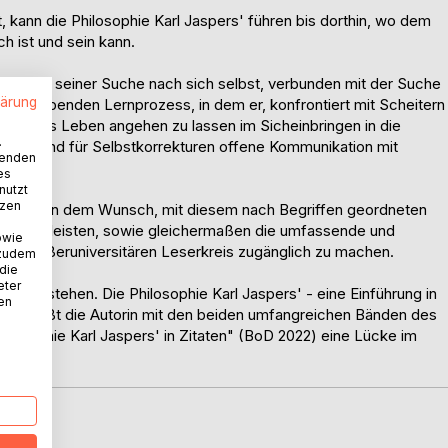
t, kann die Philosophie Karl Jaspers' führen bis dorthin, wo dem
h ist und sein kann.
rozess seiner Suche nach sich selbst, verbunden mit der Suche
lärung
fen bleibenden Lernprozess, in dem er, konfrontiert mit Scheitern
t, sich das Leben angehen zu lassen im Sicheinbringen in die
.
sbereite und für Selbstkorrekturen offene Kommunikation mit
wenden
es
nutzt
tzen
gründet in dem Wunsch, mit diesem nach Begriffen geordneten
nst zu leisten, sowie gleichermaßen die umfassende und
owie
inem außeruniversitären Leserkreis zugänglich zu machen.
 zudem
 die
eter
s verstehen. Die Philosophie Karl Jaspers' - eine Einführung in
nen
schließt die Autorin mit den beiden umfangreichen Bänden des
losophie Karl Jaspers' in Zitaten" (BoD 2022) eine Lücke im