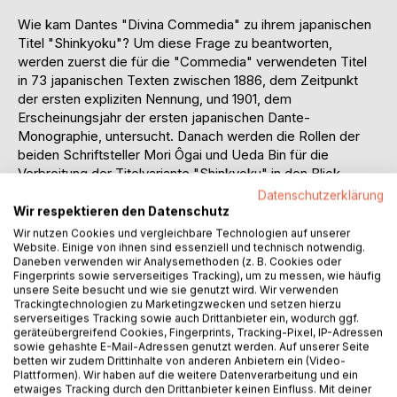
Wie kam Dantes "Divina Commedia" zu ihrem japanischen
Titel "Shinkyoku"? Um diese Frage zu beantworten,
werden zuerst die für die "Commedia" verwendeten Titel
in 73 japanischen Texten zwischen 1886, dem Zeitpunkt
der ersten expliziten Nennung, und 1901, dem
Erscheinungsjahr der ersten japanischen Dante-
Monographie, untersucht. Danach werden die Rollen der
beiden Schriftsteller Mori Ôgai und Ueda Bin für die
Verbreitung der Titelvariante "Shinkyoku" in den Blick
genommen. Dabei zeigt sich, dass die bisherigen
Datenschutzerklärung
Annahmen vornehmlich der japanischen Forschung
Wir respektieren den Datenschutz
unvollständig und teilweise oberflächlich waren.
Wir nutzen Cookies und vergleichbare Technologien auf unserer
Wenngleich auf eine sehr enge Fragestellung fokussiert,
Website. Einige von ihnen sind essenziell und technisch notwendig.
Daneben verwenden wir Analysemethoden (z. B. Cookies oder
versteht sich die Studie als Beitrag zur Erforschung der
Fingerprints sowie serverseitiges Tracking), um zu messen, wie häufig
Rezeption westlicher Literatur im Japan der Meiji-Zeit.
unsere Seite besucht und wie sie genutzt wird. Wir verwenden
Trackingtechnologien zu Marketingzwecken und setzen hierzu
serverseitiges Tracking sowie auch Drittanbieter ein, wodurch ggf.
Come si è giunti al titolo giapponese "Shinkyoku" per la
geräteübergreifend Cookies, Fingerprints, Tracking-Pixel, IP-Adressen
"Divina Commedia" di Dante? Per rispondere a questa
sowie gehashte E-Mail-Adressen genutzt werden. Auf unserer Seite
domanda verranno prese in considerazione - dopo una
betten wir zudem Drittinhalte von anderen Anbietern ein (Video-
Plattformen). Wir haben auf die weitere Datenverarbeitung und ein
breve introduzione sulla ricezione dell'opera dantesca in
etwaiges Tracking durch den Drittanbieter keinen Einfluss. Mit deiner
Giappone - 38 varianti del titolo giapponese per la