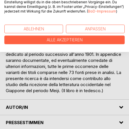
Einstellung willigst du in die oben beschriebenen Vorgänge ein. Du
"Commedia", comparse in 73 pubblicazioni comprese in un
kannst deine Einwilligung (z. B. im Footer unter „Privacy-Einstellungen“)
jederzeit mit Wirkung für die Zukunft widerrufen. (
BoD-Impressum
)
arco di tempo che va dalla prima citazione del poema
dantesco in un testo giapponese del 1886 fino alla prima
monografia giapponese dedicata a Dante, risalente all'anno
ABLEHNEN
ANPASSEN
1901. Successivamente ci si dedicherà ad un'analisi del
ruolo svolto in quel periodo da Mori Ôgai e Ueda Bin nella
ALLE AKZEPTIEREN
creazione e nella diffusione del titolo "Shinkyoku".
L'indagine sarà infine completata da un breve excursus
dedicato al periodo successivo all'anno 1901. In appendice
saranno documentate, ed eventualmente corredate di
ulteriori informazioni, tutte le prime occorrenze delle
varianti dei titoli comparse nelle 73 fonti prese in analisi. La
presente ricerca è da intendersi come contributo allo
studio della ricezione della letteratura occidentale nel
Giappone del periodo Meiji. (Il libro è in tedesco.)
AUTOR/IN
PRESSESTIMMEN