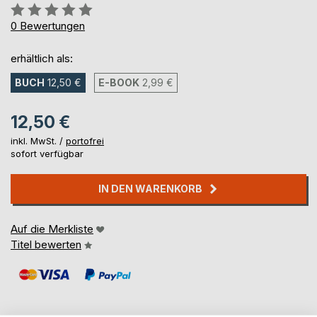
Bewertung::
0%
0
Bewertungen
erhältlich als:
BUCH
12,50 €
E-BOOK
2,99 €
12,50 €
inkl. MwSt. /
portofrei
sofort verfügbar
IN DEN WARENKORB
Auf die Merkliste
Titel bewerten