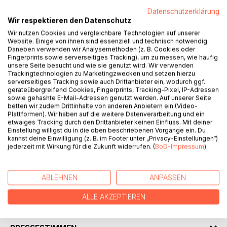
Datenschutzerklärung
Wir respektieren den Datenschutz
BESCHREIBUNG
Wir nutzen Cookies und vergleichbare Technologien auf unserer
Website. Einige von ihnen sind essenziell und technisch notwendig.
Daneben verwenden wir Analysemethoden (z. B. Cookies oder
Jens Korbus schreibt über die Beziehung zwischen einer
Fingerprints sowie serverseitiges Tracking), um zu messen, wie häufig
Südkoreanerin und einem Deutschen, die krisenhaft beginnt
unsere Seite besucht und wie sie genutzt wird. Wir verwenden
Trackingtechnologien zu Marketingzwecken und setzen hierzu
und glücklich endet, und über einen Philosophieprofessor,
serverseitiges Tracking sowie auch Drittanbieter ein, wodurch ggf.
der einer Weimarer Stadtführerin verfällt. Er erzählt aus
geräteübergreifend Cookies, Fingerprints, Tracking-Pixel, IP-Adressen
dem Leben des Dichters Jakob van Hoddis und die
sowie gehashte E-Mail-Adressen genutzt werden. Auf unserer Seite
betten wir zudem Drittinhalte von anderen Anbietern ein (Video-
Geschichte seiner Heilanstalt, zwei große Villen in Bendorf
Plattformen). Wir haben auf die weitere Datenverarbeitung und ein
am Rhein, in denen der Expressionist seine letzten neun
etwaiges Tracking durch den Drittanbieter keinen Einfluss. Mit deiner
Lebensjahre verbrachte, bevor er 1942 mit fast 600
Einstellung willigst du in die oben beschriebenen Vorgänge ein. Du
kannst deine Einwilligung (z. B. im Footer unter „Privacy-Einstellungen“)
anderen Pfleglingen deportiert wurde. Die letzte
jederzeit mit Wirkung für die Zukunft widerrufen. (
BoD-Impressum
)
Geschichte erzählt aus der Sicht von Marie Johanne Fichte
das Leben ihres Mannes Johann Gottlieb Fichte, des
berühmten Philosophen des Deutschen Idealismus.
ABLEHNEN
ANPASSEN
ALLE AKZEPTIEREN
AUTOR/IN