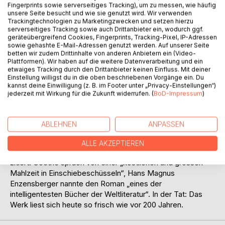
Folgt unser Leben einem vorherbestimmten Schicksal oder
Fingerprints sowie serverseitiges Tracking), um zu messen, wie häufig
unsere Seite besucht und wie sie genutzt wird. Wir verwenden
haben wir die Fäden selbst in der Hand? Der launische
Trackingtechnologien zu Marketingzwecken und setzen hierzu
Diener Jakob und sein namenloser Herr zotteln in Diderots
serverseitiges Tracking sowie auch Drittanbieter ein, wodurch ggf.
berühmtem Roman zu Pferd übers Land und kommen
geräteübergreifend Cookies, Fingerprints, Tracking-Pixel, IP-Adressen
sowie gehashte E-Mail-Adressen genutzt werden. Auf unserer Seite
immer wieder auf diese alles entscheidende Frage zurück.
betten wir zudem Drittinhalte von anderen Anbietern ein (Video-
Dazu passend, inszeniert der Autor ein literarisches
Plattformen). Wir haben auf die weitere Datenverarbeitung und ein
Verwirrspiel der Extraklasse: Es finden sich
etwaiges Tracking durch den Drittanbieter keinen Einfluss. Mit deiner
Liebesgeschichten, die den eigentlichen Reisebericht
Einstellung willigst du in die oben beschriebenen Vorgänge ein. Du
kannst deine Einwilligung (z. B. im Footer unter „Privacy-Einstellungen“)
unterbrechen, Anekdoten, die wiederum diese
jederzeit mit Wirkung für die Zukunft widerrufen. (
BoD-Impressum
)
Liebesgeschichten zweiteilen, Zwischenfälle, von denen
die Anekdoten unterbrochen werden, und Kommentare des
Erzählers, der schliesslich alles infrage stellt. Jakob und
ABLEHNEN
ANPASSEN
sein Herr ist an stilistischer Raffinesse kaum zu überbieten
und wohl nur mit Laurence Sternes Tristram Shandy zu
ALLE AKZEPTIEREN
vergleichen – den Diderot im Roman denn auch ausführlich
zitiert. Goethe sprach von einer „köstlichen und grossen
Mahlzeit in Einschiebeschüsseln“, Hans Magnus
Enzensberger nannte den Roman „eines der
intelligentesten Bücher der Weltliteratur“. In der Tat: Das
Werk liest sich heute so frisch wie vor 200 Jahren.