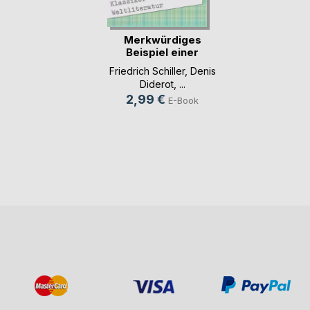
Merkwürdiges
Beispiel einer
weibli(...)
Friedrich Schiller
,
Denis
Diderot
, ...
2,99 €
E-Book