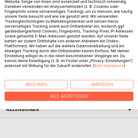
BESCHREIBUNG
Website. Einige von ihnen sind essenziell und technisch notwendig.
Daneben verwenden wir Analysemethoden (z. B. Cookies oder
Fingerprints sowie serverseitiges Tracking), um zu messen, wie häufig
unsere Seite besucht und wie sie genutzt wird. Wir verwenden
Jakob, der dreizehnjährige Sohn von Oriane, (bekannt aus
Trackingtechnologien zu Marketingzwecken und setzen hierzu
Roman Band 1) ist ein Könner am Klavier, nervt aber seine
serverseitiges Tracking sowie auch Drittanbieter ein, wodurch ggf.
geräteübergreifend Cookies, Fingerprints, Tracking-Pixel, IP-Adressen
Familie mit unberechenbaren Wutausbrüchen. Mit deftigem
sowie gehashte E-Mail-Adressen genutzt werden. Auf unserer Seite
Bayrisch weiß seine resolute Oma ihren Enkel zu nehmen.
betten wir zudem Drittinhalte von anderen Anbietern ein (Video-
Eine Reise nach San Francisco zu ihrem Sohn, dem
Plattformen). Wir haben auf die weitere Datenverarbeitung und ein
etwaiges Tracking durch den Drittanbieter keinen Einfluss. Mit deiner
ehrgeizigen Fußballstar Anton, Jakobs noch unbekanntem
Einstellung willigst du in die oben beschriebenen Vorgänge ein. Du
Vater, erweist sich als Volltreffer.
kannst deine Einwilligung (z. B. im Footer unter „Privacy-Einstellungen“)
jederzeit mit Wirkung für die Zukunft widerrufen. (
BoD-Impressum
)
AUTOR/IN
ABLEHNEN
ANPASSEN
PRESSESTIMMEN
ALLE AKZEPTIEREN
REZENSIONEN