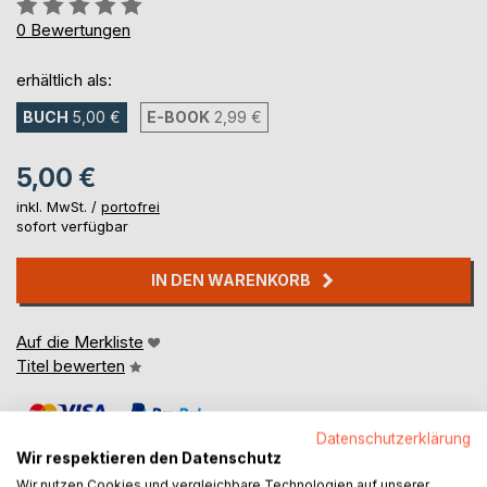
Bewertung::
0%
0
Bewertungen
erhältlich als:
BUCH
5,00 €
E-BOOK
2,99 €
5,00 €
inkl. MwSt. /
portofrei
sofort verfügbar
IN DEN WARENKORB
Auf die Merkliste
Titel bewerten
Datenschutzerklärung
Wir respektieren den Datenschutz
Wir nutzen Cookies und vergleichbare Technologien auf unserer