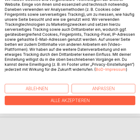
Website. Einige von ihnen sind essenziell und technisch notwendig.
Daneben verwenden wir Analysemethoden (z. B. Cookies oder
BESCHREIBUNG
Fingerprints sowie serverseitiges Tracking), um zu messen, wie häufig
unsere Seite besucht und wie sie genutzt wird. Wir verwenden
Trackingtechnologien zu Marketingzwecken und setzen hierzu
serverseitiges Tracking sowie auch Drittanbieter ein, wodurch ggf.
Dieses Büchlein, in lesefreundlicher Schriftgröße, enthält
geräteübergreifend Cookies, Fingerprints, Tracking-Pixel, IP-Adressen
ausgewählte Gedichte von einer kleinen Gemeinschaft
sowie gehashte E-Mail-Adressen genutzt werden. Auf unserer Seite
schreibfreudiger Damen aus der AWO-Gruppe in Teltow.
betten wir zudem Drittinhalte von anderen Anbietern ein (Video-
Plattformen). Wir haben auf die weitere Datenverarbeitung und ein
Es sind "Perlen unserer Erinnerung", die nicht verloren
etwaiges Tracking durch den Drittanbieter keinen Einfluss. Mit deiner
gehen sollen.
Einstellung willigst du in die oben beschriebenen Vorgänge ein. Du
kannst deine Einwilligung (z. B. im Footer unter „Privacy-Einstellungen“)
jederzeit mit Wirkung für die Zukunft widerrufen. (
BoD-Impressum
)
AUTOR/IN
ABLEHNEN
ANPASSEN
PRESSESTIMMEN
ALLE AKZEPTIEREN
REZENSIONEN