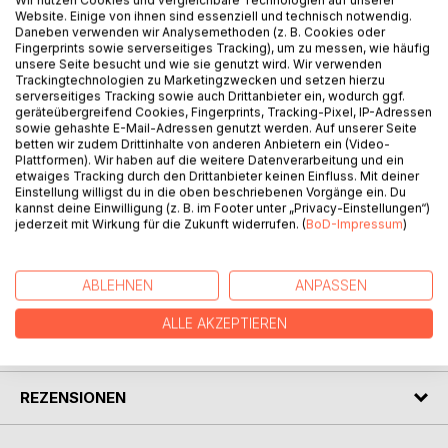
Website. Einige von ihnen sind essenziell und technisch notwendig.
Daneben verwenden wir Analysemethoden (z. B. Cookies oder
Fingerprints sowie serverseitiges Tracking), um zu messen, wie häufig
BESCHREIBUNG
unsere Seite besucht und wie sie genutzt wird. Wir verwenden
Trackingtechnologien zu Marketingzwecken und setzen hierzu
serverseitiges Tracking sowie auch Drittanbieter ein, wodurch ggf.
Textsammlung der für die Jagd in Hessen maßgeblichen
geräteübergreifend Cookies, Fingerprints, Tracking-Pixel, IP-Adressen
jagdrechtlichen Vorschriften. Neben den parallel
sowie gehashte E-Mail-Adressen genutzt werden. Auf unserer Seite
betten wir zudem Drittinhalte von anderen Anbietern ein (Video-
dargestellten Bundesjagdgesetz und Hessischen
Plattformen). Wir haben auf die weitere Datenverarbeitung und ein
Jagdgesetz enthält der Band die Hessische
etwaiges Tracking durch den Drittanbieter keinen Einfluss. Mit deiner
Jagdverordnung, die Richtlinie zur Bejagung des
Einstellung willigst du in die oben beschriebenen Vorgänge ein. Du
kannst deine Einwilligung (z. B. im Footer unter „Privacy-Einstellungen“)
Schalenwildes, die UVV Jagd/VSG 4.4, Auszüge aus StGB
jederzeit mit Wirkung für die Zukunft widerrufen. (
BoD-Impressum
)
und StPO sowie die Jagdzeiten.
ABLEHNEN
ANPASSEN
AUTOR/IN
ALLE AKZEPTIEREN
PRESSESTIMMEN
REZENSIONEN