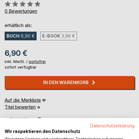
Bewertung::
0%
0
Bewertungen
erhältlich als:
BUCH
6,90 €
E-BOOK
3,99 €
6,90 €
inkl. MwSt. /
portofrei
sofort verfügbar
IN DEN WARENKORB
Auf die Merkliste
Titel bewerten
Datenschutzerklärung
Wir respektieren den Datenschutz
Wir nutzen Cookies und vergleichbare Technologien auf unserer