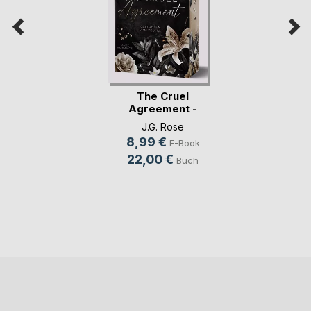
The Cruel
Agreement -
Gestohlen vo(...)
J.G. Rose
8,99 €
E-Book
22,00 €
Buch