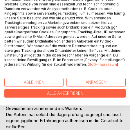
Website. Einige von ihnen sind essenziell und technisch notwendig.
Daneben verwenden wir Analysemethoden (z. B. Cookies oder
Fingerprints sowie serverseitiges Tracking), um zu messen, wie häufig
unsere Seite besucht und wie sie genutzt wird. Wir verwenden
Trackingtechnologien zu Marketingzwecken und setzen hierzu
BESCHREIBUNG
serverseitiges Tracking sowie auch Drittanbieter ein, wodurch ggf.
geräteübergreifend Cookies, Fingerprints, Tracking-Pixel, IP-Adressen
sowie gehashte E-Mail-Adressen genutzt werden. Auf unserer Seite
Zarina, Ehefrau und Mutter, trägt den Wunsch, einmal zur
betten wir zudem Drittinhalte von anderen Anbietern ein (Video-
Plattformen). Wir haben auf die weitere Datenverarbeitung und ein
Jagd zu gehen, schon lange in sich. Über eine Freundin
etwaiges Tracking durch den Drittanbieter keinen Einfluss. Mit deiner
gelangt ihre Nummer an Urs, einen Jäger und Falkner, der
Einstellung willigst du in die oben beschriebenen Vorgänge ein. Du
sich daraufhin bei ihr meldet und sie zu einem
kannst deine Einwilligung (z. B. im Footer unter „Privacy-Einstellungen“)
jederzeit mit Wirkung für die Zukunft widerrufen. (
BoD-Impressum
)
gemeinsamen Jagdausflug einlädt.
Was als einmalige Begegnung beginnt, wird schon bald
mehr als nur ein Ausflug ins Revier. Zwischen Ansitzen,
ABLEHNEN
ANPASSEN
Falknerei, gemeinsamen Stunden im Wald und der
besonderen Atmosphäre der Jagd entsteht eine
ALLE AKZEPTIEREN
Verbindung, die beide immer tiefer in ihren Bann zieht.
Gleichzeitig geraten Gefühle, Beziehungen und bisherige
Gewissheiten zunehmend ins Wanken.
Die Autorin hat selbst die Jägerprüfung abgelegt und lässt
eigene jagdliche Erfahrungen authentisch in die Geschichte
einfließen.