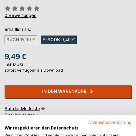
Bewertung::
0%
0
Bewertungen
erhältlich als:
BUCH
15,99 €
E-BOOK
9,49 €
9,49 €
inkl. MwSt.
sofort verfügbar als Download
IN DEN WARENKORB
Auf die Merkliste
Titel bewerten
Datenschutzerklärung
Wir respektieren den Datenschutz
Wir nutzen Cookies und vergleichbare Technologien auf unserer