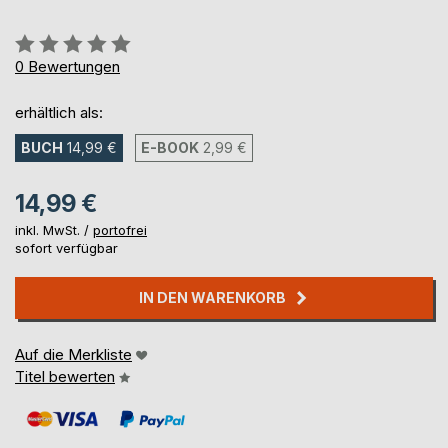
Bewertung::
0%
0
Bewertungen
erhältlich als:
BUCH
14,99 €
E-BOOK
2,99 €
14,99 €
inkl. MwSt. /
portofrei
sofort verfügbar
IN DEN WARENKORB
Auf die Merkliste
Titel bewerten