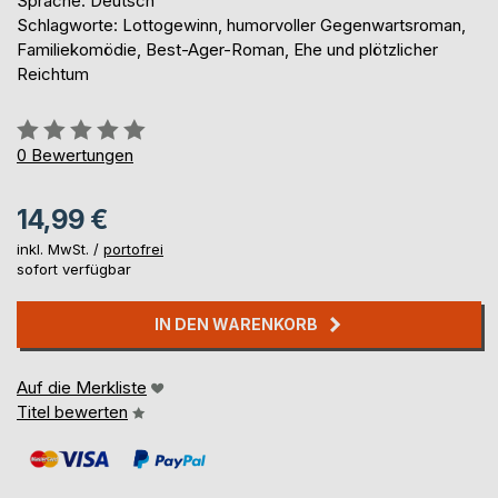
Sprache: Deutsch
Schlagworte: Lottogewinn, humorvoller Gegenwartsroman,
Familiekomödie, Best-Ager-Roman, Ehe und plötzlicher
Reichtum
Bewertung::
0%
0
Bewertungen
14,99 €
inkl. MwSt. /
portofrei
sofort verfügbar
IN DEN WARENKORB
Auf die Merkliste
Titel bewerten