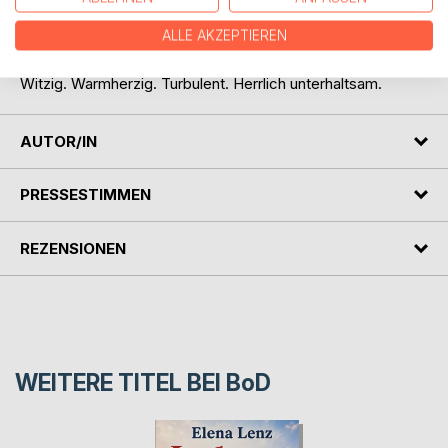
Komödie über Liebe, Ehe, Familie, Träume, zweite Chancen
ALLE AKZEPTIEREN
und die große Frage, was vom eigenen Leben übrig bleibt,
wenn plötzlich alles möglich scheint.
Witzig. Warmherzig. Turbulent. Herrlich unterhaltsam.
AUTOR/IN
PRESSESTIMMEN
REZENSIONEN
WEITERE TITEL BEI
BoD