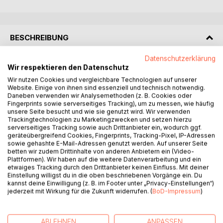
BESCHREIBUNG
Datenschutzerklärung
Hanne wollte eigentlich nur Brötchen holen. Rüdiger wollte
Wir respektieren den Datenschutz
eigentlich nur seine Ruhe.
Wir nutzen Cookies und vergleichbare Technologien auf unserer
Dann kauft Hanne zum ersten Mal in ihrem Leben einen
Website. Einige von ihnen sind essenziell und technisch notwendig.
Daneben verwenden wir Analysemethoden (z. B. Cookies oder
Lottoschein - und gewinnt 65 Millionen Euro.
Fingerprints sowie serverseitiges Tracking), um zu messen, wie häufig
Von einem Tag auf den anderen verwandelt sich ein
unsere Seite besucht und wie sie genutzt wird. Wir verwenden
beschauliches Lehrerleben in ein turbulentes Abenteuer.
Trackingtechnologien zu Marketingzwecken und setzen hierzu
serverseitiges Tracking sowie auch Drittanbieter ein, wodurch ggf.
Plötzlich stehen Luxusreisen, Sportwagen,
geräteübergreifend Cookies, Fingerprints, Tracking-Pixel, IP-Adressen
Familienkonflikte, gut gemeinte Ratschläge und völlig neue
sowie gehashte E-Mail-Adressen genutzt werden. Auf unserer Seite
Versuchungen vor der Tür. Während Hanne versucht,
betten wir zudem Drittinhalte von anderen Anbietern ein (Video-
Plattformen). Wir haben auf die weitere Datenverarbeitung und ein
vernünftig zu bleiben, entdeckt Rüdiger Seiten an sich, die
etwaiges Tracking durch den Drittanbieter keinen Einfluss. Mit deiner
jahrzehntelang verborgen waren.
Einstellung willigst du in die oben beschriebenen Vorgänge ein. Du
Was folgt, ist kein Märchen vom schnellen Glück, sondern
kannst deine Einwilligung (z. B. im Footer unter „Privacy-Einstellungen“)
eine ebenso warmherzige wie urkomische Reise durch die
jederzeit mit Wirkung für die Zukunft widerrufen. (
BoD-Impressum
)
Höhen und Tiefen des plötzlichen Reichtums. Denn Geld
kann vieles kaufen - Gelassenheit gehört nicht immer dazu.
ABLEHNEN
ANPASSEN
"Jackpot mit Nebenwirkungen" ist eine humorvolle